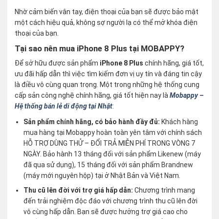
Nhờ cảm biến vân tay, điện thoại của bạn sẽ được bảo mật
một cách hiệu quả, không sợ người lạ có thể mở khóa điện
thoại của bạn.
Tại sao nên mua iPhone 8 Plus tại MOBAPPY?
Để sở hữu được sản phẩm
iPhone 8 Plus
chính hãng, giá tốt,
ưu đãi hấp dẫn thì việc tìm kiếm đơn vị uy tín và đáng tin cậy
là điều vô cùng quan trọng. Một trong những hệ thống cung
cấp sản công nghệ chính hãng, giá tốt hiện nay là
Mobappy –
Hệ thống bán lẻ di động tại Nhật
:
Sản phẩm chính hãng, có bảo hành đầy đủ:
Khách hàng
mua hàng tại Mobappy hoàn toàn yên tâm với chính sách
HỖ TRỢ DÙNG THỬ – ĐỔI TRẢ MIỄN PHÍ TRONG VÒNG 7
NGÀY. Bảo hành 13 tháng đối với sản phẩm Likenew (máy
đã qua sử dụng), 15 tháng đối với sản phẩm Brandnew
(máy mới nguyên hộp) tại ở Nhật Bản và Việt Nam.
Thu cũ lên đời với trợ giá hấp dẫn:
Chương trình mang
đến trải nghiệm độc đáo với chương trình thu cũ lên đời
vô cùng hấp dẫn. Bạn sẽ được hưởng trợ giá cao cho