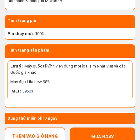
Bảo hành 6 tháng tại MOBAPPY
Tình trạng pin
Pin thay mới:
100%
Tình trạng sản phẩm
Lưu ý :
Máy quốc tế vĩnh viễn dùng mọi loại sim Nhật Việt và các
Quốc gia khác
Máy đẹp Likenew 98%
IMEI :
59503
Dùng thử miễn phí 7 ngày
THÊM VÀO GIỎ HÀNG
MUA NGAY