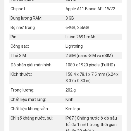
Chipset:
Apple A11 Bionic APL1W72
Dung lượng RAM:
3 GB
Bộ nhớ trong:
64GB, 256GB
Pin:
Li-ion 2691 mAh
Cổng sạc:
Lightning
Thẻ SIM:
2 SIM (nano‑SIM và eSIM)
Độ phân giải màn hình:
1080 x 1920 pixels (FullHD)
Kích thước:
158.4 x 78.1 x 7.5 mm (6.24 x
3.07 x 0.30 in)
Trọng lượng:
202 g
Chất liệu mặt lưng:
Kính
Chất liệu khung viền:
Kim loại
Chỉ số kháng nước, bụi:
IP67 ( Chống nước ở độ sâu
tối đa 1 mét trong thời gian