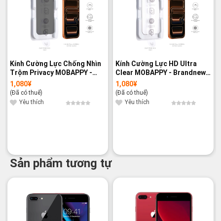
Kính Cường Lực Chống Nhìn
Kính Cường Lực HD Ultra
Trộm Privacy MOBAPPY -
Clear MOBAPPY - Brandnew
Brandnew 100%
100%
1,080
¥
1,080
¥
(Đã có thuế)
(Đã có thuế)
Yêu thích
Yêu thích
Sản phẩm tương tự
-16%