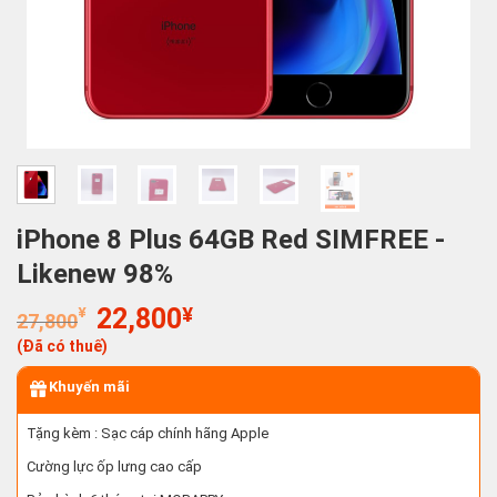
iPhone 8 Plus 64GB Red SIMFREE -
Likenew 98%
Giá
Giá
¥
22,800
¥
27,800
gốc
hiện
(Đã có thuế)
là:
tại
27,800¥.
là:
Khuyến mãi
22,800¥.
Tặng kèm : Sạc cáp chính hãng Apple
Cường lực ốp lưng cao cấp