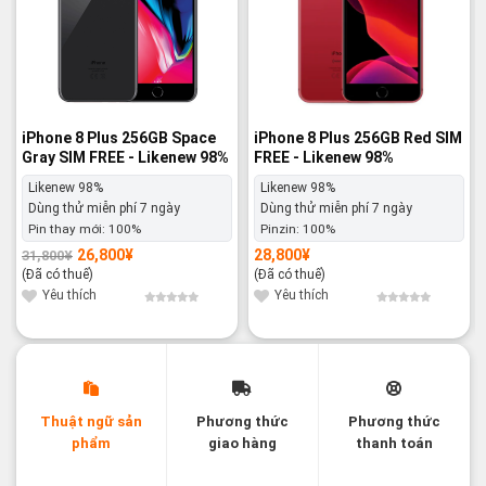
iPhone 8 Plus 256GB Space
iPhone 8 Plus 256GB Red SIM
Gray SIM FREE - Likenew 98%
FREE - Likenew 98%
Likenew 98%
Likenew 98%
Dùng thử miễn phí 7 ngày
Dùng thử miễn phí 7 ngày
Pin thay mới:
100%
Pinzin:
100%
26,800
¥
28,800
¥
31,800
¥
Giá
Giá
gốc
hiện
(Đã có thuế)
(Đã có thuế)
là:
tại
31,800¥.
là:
Yêu thích
Yêu thích
26,800¥.
Thuật ngữ sản
Phương thức
Phương thức
phẩm
giao hàng
thanh toán