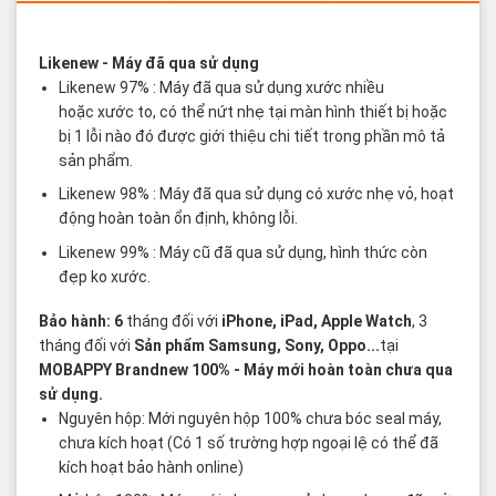
Các thuật ngữ sản phẩm Likenew - Brandnew
Likenew
- Máy đã qua sử dụng
Likenew 97% : Máy đã qua sử dụng xước nhiều
hoặc xước to, có thể nứt nhẹ tại màn hình thiết bị hoặc
bị 1 lỗi nào đó được giới thiệu chi tiết trong phần mô tả
sản phẩm.
Likenew 98% : Máy đã qua sử dụng có xước nhẹ vỏ, hoạt
động hoàn toàn ổn định, không lỗi.
Likenew 99% : Máy cũ đã qua sử dụng, hình thức còn
đẹp ko xước.
Bảo hành: 6
tháng đối với
iPhone, iPad, Apple Watch
, 3
tháng đối với
Sản phẩm Samsung, Sony, Oppo...
tại
MOBAPPY
Brandnew 100%
- Máy mới hoàn toàn chưa qua
sử dụng.
Nguyên hộp: Mới nguyên hộp 100% chưa bóc seal máy,
chưa kích hoạt (Có 1 số trường hợp ngoại lệ có thể đã
kích hoạt bảo hành online)