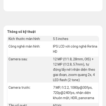
Thông số kỹ thuật
Kích thước màn hình:
5.5 inches
Công nghệ màn hình:
IPS LCD với công nghệ Retina
HD
Camera sau:
12 MP (f/1.8, 28mm, OIS) +
12 MP (f/2.8, 57mm), tự
động lấy nét nhận diện theo
giai đoạn, zoom quang 2x, 4
LED flash (2 tone)
Camera trước:
7 MP, f/2.2, 1080p@30fps,
720p@240fps, nhận diện
khuôn mặt, HDR, panorama
Tần số quét:
60 Hz