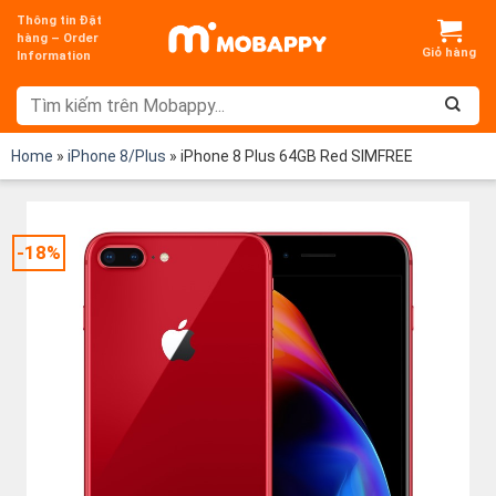
Chuyển
Thông tin Đặt
đến
hàng – Order
Information
nội
dung
Home
»
iPhone 8/Plus
»
iPhone 8 Plus 64GB Red SIMFREE
-18%