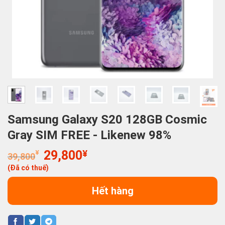
Samsung Galaxy S20 128GB Cosmic
Gray SIM FREE - Likenew 98%
Giá
Giá
¥
29,800
¥
39,800
gốc
hiện
(Đã có thuế)
là:
tại
39,800¥.
là:
Hết hàng
29,800¥.