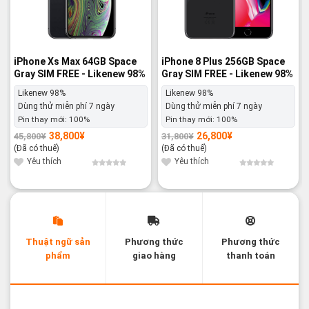
iPhone Xs Max 64GB Space
iPhone 8 Plus 256GB Space
Gray SIM FREE - Likenew 98%
Gray SIM FREE - Likenew 98%
Likenew 98%
Likenew 98%
Dùng thử miễn phí 7 ngày
Dùng thử miễn phí 7 ngày
Pin thay mới:
100%
Pin thay mới:
100%
38,800
¥
26,800
¥
45,800
¥
31,800
¥
Giá
Giá
Giá
Giá
gốc
hiện
gốc
hiện
(Đã có thuế)
(Đã có thuế)
là:
tại
là:
tại
45,800¥.
là:
31,800¥.
là:
Yêu thích
Yêu thích
38,800¥.
26,800¥.
Thuật ngữ sản
Phương thức
Phương thức
phẩm
giao hàng
thanh toán
Các thuật ngữ sản phẩm Likenew - Brandnew