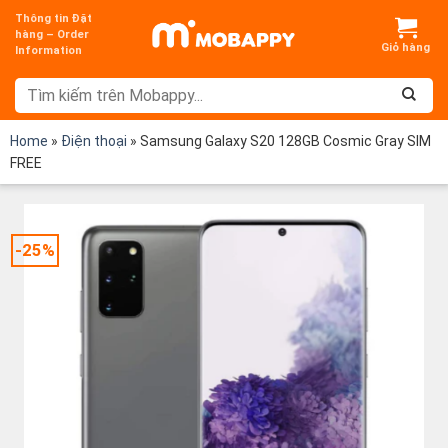
Chuyển
Thông tin Đặt
đến
hàng – Order
Information
nội
dung
Home
»
Điện thoại
»
Samsung Galaxy S20 128GB Cosmic Gray SIM
FREE
-25%