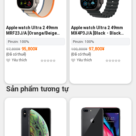
Apple watch Ultra 2 49mm
Apple watch Ultra 2 49mm
MRF23J/A [Orange/Beige
MX4P3J/A [Black・Black
Trail Loop M/L] GPS+Cellular
Ocean Band] GPS+Cellular -
Pinzin:
100%
Pinzin:
100%
- Nguyên hộp
Nguyên hộp
95,800
¥
97,800
¥
97,800
¥
100,800
¥
Giá
Giá
Giá
Giá
gốc
hiện
gốc
hiện
(Đã có thuế)
(Đã có thuế)
là:
tại
là:
tại
97,800¥.
là:
100,800¥.
là:
Yêu thích
Yêu thích
95,800¥.
97,800¥.
Sản phẩm tương tự
-15%
-16%