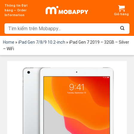
Chuyển
Thông tin Đặt
đến
hàng – Order
Information
nội
dung
Home
»
iPad Gen 7/8/9 10.2-inch
»
iPad Gen 7 2019 – 32GB – Silver
– WiFi