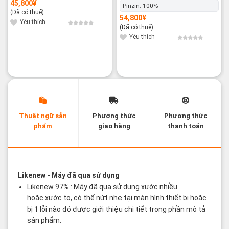
hộp
100%
45,800
¥
Pinzin:
100%
(Đã có thuế)
54,800
¥
Yêu thích
(Đã có thuế)
Yêu thích
Thuật ngữ sản
Phương thức
Phương thức
phẩm
giao hàng
thanh toán
Các thuật ngữ sản phẩm Likenew - Brandnew
Likenew
- Máy đã qua sử dụng
Likenew 97% : Máy đã qua sử dụng xước nhiều
hoặc xước to, có thể nứt nhẹ tại màn hình thiết bị hoặc
bị 1 lỗi nào đó được giới thiệu chi tiết trong phần mô tả
sản phẩm.