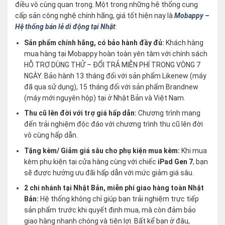
điều vô cùng quan trọng. Một trong những hệ thống cung
cấp sản công nghệ chính hãng, giá tốt hiện nay là
Mobappy –
Hệ thống bán lẻ di động tại Nhật
:
Sản phẩm chính hãng, có bảo hành đầy đủ:
Khách hàng
mua hàng tại Mobappy hoàn toàn yên tâm với chính sách
HỖ TRỢ DÙNG THỬ – ĐỔI TRẢ MIỄN PHÍ TRONG VÒNG 7
NGÀY. Bảo hành 13 tháng đối với sản phẩm Likenew (máy
đã qua sử dụng), 15 tháng đối với sản phẩm Brandnew
(máy mới nguyên hộp) tại ở Nhật Bản và Việt Nam.
Thu cũ lên đời với trợ giá hấp dẫn:
Chương trình mang
đến trải nghiệm độc đáo với chương trình thu cũ lên đời
vô cùng hấp dẫn.
Tặng kèm/ Giảm giá sâu cho phụ kiện mua kèm:
Khi mua
kèm phụ kiện tại cửa hàng cùng với chiếc
iPad Gen 7
, bạn
sẽ được hưởng ưu đãi hấp dẫn với mức giảm giá sâu.
2 chi nhánh tại Nhật Bản, miễn phí giao hàng toàn Nhật
Bản:
Hệ thống không chỉ giúp bạn trải nghiệm trực tiếp
sản phẩm trước khi quyết định mua, mà còn đảm bảo
giao hàng nhanh chóng và tiện lợi. Bất kể bạn ở đâu,