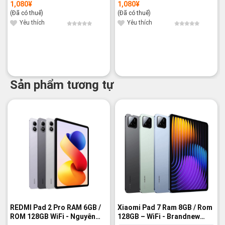
Brandnew 100%
100%
1,080
¥
1,080
¥
(Đã có thuế)
(Đã có thuế)
Yêu thích
Yêu thích
Sản phẩm tương tự
-5%
REDMI Pad 2 Pro RAM 6GB /
Xiaomi Pad 7 Ram 8GB / Rom
ROM 128GB WiFi - Nguyên
128GB – WiFi - Brandnew