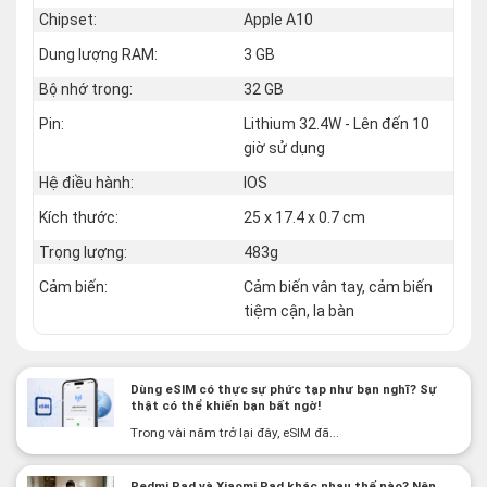
Chipset:
Apple A10
Dung lượng RAM:
3 GB
Bộ nhớ trong:
32 GB
Pin:
Lithium 32.4W - Lên đến 10
giờ sử dụng
Hệ điều hành:
IOS
Kích thước:
25 x 17.4 x 0.7 cm
Trọng lượng:
483g
Cảm biến:
Cảm biến vân tay, cảm biến
tiệm cận, la bàn
Dùng eSIM có thực sự phức tạp như bạn nghĩ? Sự
thật có thể khiến bạn bất ngờ!
Trong vài năm trở lại đây, eSIM đã...
Redmi Pad và Xiaomi Pad khác nhau thế nào? Nên