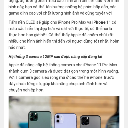
động, độ tương phản màu cao, hình ảnh chi tiết cao. Với màn
hình này, bạn có thể tận hưởng những bộ phim hấp dẫn, các
game đỉnh cao với chất lượng hình ảnh vô cùng tuyệt vời.
Tấm nền OLED sẽ giúp cho iPhone Pro Max và
iPhone 11
có
màu sắc hiển thị đẹp hơn và sát với thực tế, có thể nói là
thực hơn bao giờ hết. Có thể thấy Apple đã chăm chút rất
nhiều cho hình ảnh hiển thị đến với người dùng tốt nhất, hoàn
hảo nhất.
Hệ thống 3 camera
12MP
sau được nâng cấp đáng kể
Apple đã nâng cấp hệ thống camera cho iPhone 11 Pro Max
thành cụm 3 camera và được đặt gọn trong một hình vuông.
Với 1 camera góc siêu rộng mà ở các thế hệ iPhone trước
đây chưa từng có, giúp khả năng chụp ảnh đỉnh hơn và
chuyên nghiệp hơn.