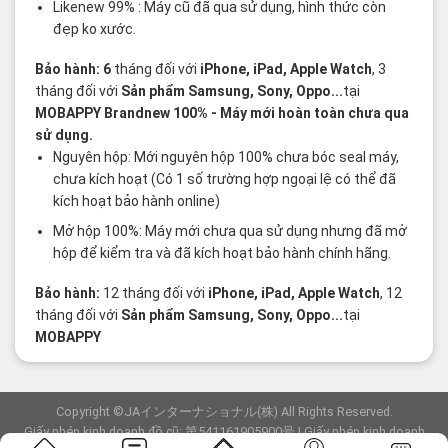
Likenew 99% : Máy cũ đã qua sử dụng, hình thức còn
đẹp ko xước.
Bảo hành: 6
tháng đối với
iPhone, iPad, Apple Watch
, 3
tháng đối với
Sản phẩm Samsung, Sony, Oppo...
tại
MOBAPPY
Brandnew 100%
- Máy mới hoàn toàn chưa qua
sử dụng.
Nguyên hộp: Mới nguyên hộp 100% chưa bóc seal máy,
chưa kích hoạt (Có 1 số trường hợp ngoại lệ có thể đã
kích hoạt bảo hành online)
Mở hộp 100%: Máy mới chưa qua sử dụng nhưng đã mở
hộp để kiểm tra và đã kích hoạt bảo hành chính hãng.
Bảo hành:
12 tháng đối với
iPhone, iPad, Apple Watch
, 12
tháng đối với
Sản phẩm Samsung, Sony, Oppo...
tại
MOBAPPY
Copyright ©JAインターナショナル(株) All Rights Reserved.
Giấy phép kinh doanh đồ cũ: 第541161905900号 | Giấy phép kinh doanh