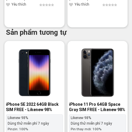
là:
tại
là:
tại
97,800¥.
là:
100,800¥.
là:
Yêu thích
Yêu thích
95,800¥.
97,800¥.
Sản phẩm tương tự
-21%
-23%
iPhone SE 2022 64GB Black
iPhone 11 Pro 64GB Space
SIM FREE - Likenew 98%
Gray SIM FREE - Likenew 98%
Likenew 98%
Likenew 98%
Dùng thử miễn phí 7 ngày
Dùng thử miễn phí 7 ngày
Pinzin:
100%
Pin thay mới:
100%