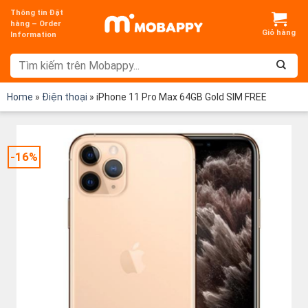
Chuyển
Thông tin Đặt
đến
hàng – Order
Information
nội
dung
Home
»
Điện thoại
»
iPhone 11 Pro Max 64GB Gold SIM FREE
-16%