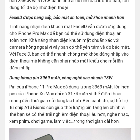
bản 256GB và 512GB dành cho ai có nhu cầu lưu trữ cao, tận
dụng tối đa bộ nhớ điện thoại.
FaceID được nâng cấp, bảo mật an toàn, mở khóa nhanh hơn
Tính năng nhận diện khuôn mặt FaceID vẫn được ứng dụng
cho iPhone Pro Max để bạn có thể sử dụng điện thoại an
toàn hơn. Khả năng nhận diện khuôn mặt chuẩn xác với
camera hồng ngoại vì vậy bạn có thể yên tâm về độ bảo mật.
Với FaceID, bạn có thể nhanh chóng mở khóa đăng nhập vào
điện thoại mà không cần phải nhập mật khẩu cho mỗi lần
đăng nhập.
Dung lượng pin 3969 mAh, công nghệ sạc nhanh 18W
Pin của iPhone 11 Pro Max có dung lượng 3969 mAh, lớn hơn
pin của iPhone Xs Max chỉ có 3174 mAh vì thế điện thoại
mang đến thời gian sử dụng lâu hơn. Bên cạnh đó, sự hỗ trợ
từ chip A13 Bionic còn giúp thời lượng pin tăng lên chính vì
thế bạn sẽ có thể trải nghiệm điện thoại lâu hơn, nghe nhạc,
xem phim, chơi game, làm việc…trong thời gian dài hơn.