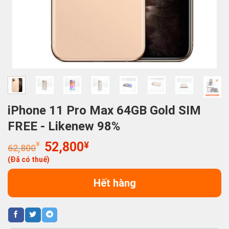
iPhone 11 Pro Max 64GB Gold SIM
FREE - Likenew 98%
Giá
Giá
¥
52,800
¥
62,800
gốc
hiện
(Đã có thuế)
là:
tại
62,800¥.
là:
Hết hàng
52,800¥.