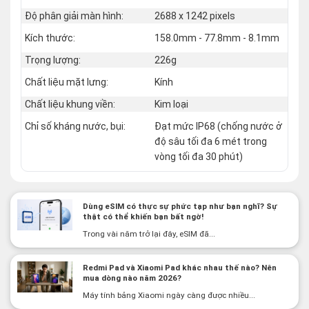
Độ phân giải màn hình:
2688 x 1242 pixels
Kích thước:
158.0mm - 77.8mm - 8.1mm
Trọng lượng:
226g
Chất liệu mặt lưng:
Kính
Chất liệu khung viền:
Kim loại
Chỉ số kháng nước, bụi:
Đạt mức IP68 (chống nước ở
độ sâu tối đa 6 mét trong
vòng tối đa 30 phút)
Dùng eSIM có thực sự phức tạp như bạn nghĩ? Sự
thật có thể khiến bạn bất ngờ!
Trong vài năm trở lại đây, eSIM đã...
Redmi Pad và Xiaomi Pad khác nhau thế nào? Nên
mua dòng nào năm 2026?
Máy tính bảng Xiaomi ngày càng được nhiều...