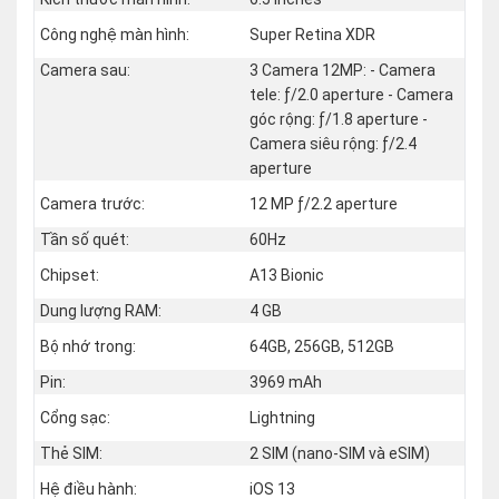
Công nghệ màn hình:
Super Retina XDR
Camera sau:
3 Camera 12MP: - Camera
tele: ƒ/2.0 aperture - Camera
góc rộng: ƒ/1.8 aperture -
Camera siêu rộng: ƒ/2.4
aperture
Camera trước:
12 MP ƒ/2.2 aperture
Tần số quét:
60Hz
Chipset:
A13 Bionic
Dung lượng RAM:
4 GB
Bộ nhớ trong:
64GB, 256GB, 512GB
Pin:
3969 mAh
Cổng sạc:
Lightning
Thẻ SIM:
2 SIM (nano‑SIM và eSIM)
Hệ điều hành:
iOS 13