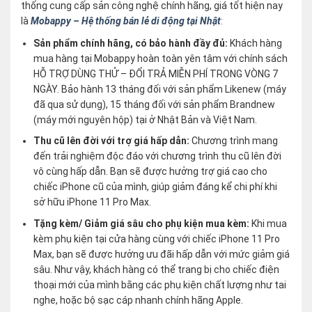
thống cung cấp sản công nghệ chính hãng, giá tốt hiện nay
là
Mobappy – Hệ thống bán lẻ di động tại Nhật
:
Sản phẩm chính hãng, có bảo hành đầy đủ:
Khách hàng
mua hàng tại Mobappy hoàn toàn yên tâm với chính sách
HỖ TRỢ DÙNG THỬ – ĐỔI TRẢ MIỄN PHÍ TRONG VÒNG 7
NGÀY. Bảo hành 13 tháng đối với sản phẩm Likenew (máy
đã qua sử dụng), 15 tháng đối với sản phẩm Brandnew
(máy mới nguyên hộp) tại ở Nhật Bản và Việt Nam.
Thu cũ lên đời với trợ giá hấp dẫn:
Chương trình mang
đến trải nghiệm độc đáo với chương trình thu cũ lên đời
vô cùng hấp dẫn. Bạn sẽ được hưởng trợ giá cao cho
chiếc iPhone cũ của mình, giúp giảm đáng kể chi phí khi
sở hữu iPhone 11 Pro Max.
Tặng kèm/ Giảm giá sâu cho phụ kiện mua kèm:
Khi mua
kèm phụ kiện tại cửa hàng cùng với chiếc iPhone 11 Pro
Max, bạn sẽ được hưởng ưu đãi hấp dẫn với mức giảm giá
sâu. Như vậy, khách hàng có thể trang bị cho chiếc điện
thoại mới của mình bằng các phụ kiện chất lượng như tai
nghe, hoặc bộ sạc cáp nhanh chính hãng Apple.