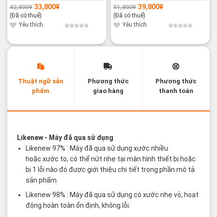
33,800
¥
39,800
¥
42,800
¥
51,800
¥
Giá
Giá
Giá
Giá
gốc
hiện
gốc
hiện
(Đã có thuế)
(Đã có thuế)
là:
tại
là:
tại
42,800¥.
là:
51,800¥.
là:
Yêu thích
Yêu thích
33,800¥.
39,800¥.
Thuật ngữ sản
Phương thức
Phương thức
phẩm
giao hàng
thanh toán
Các thuật ngữ sản phẩm Likenew - Brandnew
Likenew
- Máy đã qua sử dụng
Likenew 97% : Máy đã qua sử dụng xước nhiều
hoặc xước to, có thể nứt nhẹ tại màn hình thiết bị hoặc
bị 1 lỗi nào đó được giới thiệu chi tiết trong phần mô tả
sản phẩm.
Likenew 98% : Máy đã qua sử dụng có xước nhẹ vỏ, hoạt
động hoàn toàn ổn định, không lỗi.