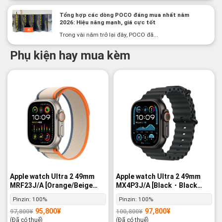
Tổng hợp các dòng POCO đáng mua nhất năm
2026: Hiệu năng mạnh, giá cực tốt
Trong vài năm trở lại đây, POCO đã...
Phụ kiện hay mua kèm
-2%
-3%
Apple watch Ultra 2 49mm
Apple watch Ultra 2 49mm
MRF23J/A [Orange/Beige
MX4P3J/A [Black・Black
Trail Loop M/L] GPS+Cellular
Ocean Band] GPS+Cellular -
Pinzin:
100%
Pinzin:
100%
- Nguyên hộp
Nguyên hộp
95,800
¥
97,800
¥
97,800
¥
100,800
¥
Giá
Giá
Giá
Giá
gốc
hiện
gốc
hiện
(Đã có thuế)
(Đã có thuế)