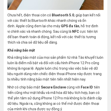
Chưa hết, điện thoại còn có
Bluetooth 5.0
, giúp bạn kết nối
với các thiết bị Bluetooth khác nhanh chóng và ổn
định. Apple cũng đem lại cho máy
GPS đa tần
, hỗ trợ định
vị chính xác và nhanh chóng. Sau cùng là
NFC
cực tiện lợi
để bạn thanh toán di động, kết nối với các thiết bị tương
thích và chia sẻ dữ liệu dễ dàng.
Khả năng bảo mật
Khả năng bảo mật của mọi sản phẩm từ nhà Táo khuyết luôn
luôn là điểm nổi bật và đối với cấu hình iPhone 12 Pro cũng
không là ngoại lệ. Apple luôn chú trọng vào việc bảo vệ dữ
liệu người dùng nên chiếc điện thoại iPhone này được trang
bị nhiều tính năng bảo mật tiên tiến nhất hiện nay.
Nhờ có chip bảo mật
Secure Enclave
cùng với
Face ID
tiên
tiến cũng như mật khẩu và mã hóa dữ liệu tích hợp, bạn có
thể yên tâm sử dụng iPhone 12 Pro mà không lo bị đánh cắp
dữ liệu. Ngoài ra, cũng không ai có thể mở được điện thoại
của mình khi chưa được sự đồng ý.