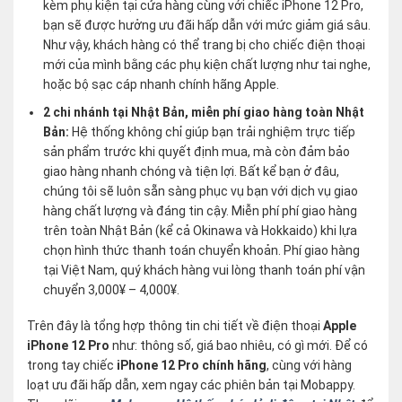
kèm phụ kiện tại cửa hàng cùng với chiếc iPhone 12 Pro,
bạn sẽ được hưởng ưu đãi hấp dẫn với mức giảm giá sâu.
Như vậy, khách hàng có thể trang bị cho chiếc điện thoại
mới của mình bằng các phụ kiện chất lượng như tai nghe,
hoặc bộ sạc cáp nhanh chính hãng Apple.
2 chi nhánh tại Nhật Bản, miễn phí giao hàng toàn Nhật
Bản:
Hệ thống không chỉ giúp bạn trải nghiệm trực tiếp
sản phẩm trước khi quyết định mua, mà còn đảm bảo
giao hàng nhanh chóng và tiện lợi. Bất kể bạn ở đâu,
chúng tôi sẽ luôn sẵn sàng phục vụ bạn với dịch vụ giao
hàng chất lượng và đáng tin cậy. Miễn phí phí giao hàng
trên toàn Nhật Bản (kể cả Okinawa và Hokkaido) khi lựa
chọn hình thức thanh toán chuyển khoản. Phí giao hàng
tại Việt Nam, quý khách hàng vui lòng thanh toán phí vận
chuyển 3,000¥ – 4,000¥.
Trên đây là tổng hợp thông tin chi tiết về điện thoại
Apple
iPhone 12 Pro
như: thông số, giá bao nhiêu, có gì mới. Để có
trong tay chiếc
iPhone 12 Pro chính hãng
, cùng với hàng
loạt ưu đãi hấp dẫn, xem ngay các phiên bản tại Mobappy.