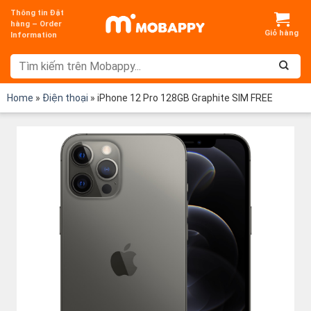
Chuyển
Thông tin Đặt
đến
hàng – Order
Information
nội
dung
Home
»
Điện thoại
»
iPhone 12 Pro 128GB Graphite SIM FREE