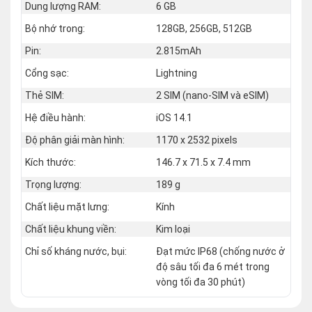
Dung lượng RAM:
6 GB
Bộ nhớ trong:
128GB, 256GB, 512GB
Pin:
2.815mAh
Cổng sạc:
Lightning
Thẻ SIM:
2 SIM (nano‑SIM và eSIM)
Hệ điều hành:
iOS 14.1
Độ phân giải màn hình:
1170 x 2532 pixels
Kích thước:
146.7 x 71.5 x 7.4 mm
Trọng lượng:
189 g
Chất liệu mặt lưng:
Kính
Chất liệu khung viền:
Kim loại
Chỉ số kháng nước, bụi:
Đạt mức IP68 (chống nước ở
độ sâu tối đa 6 mét trong
vòng tối đa 30 phút)