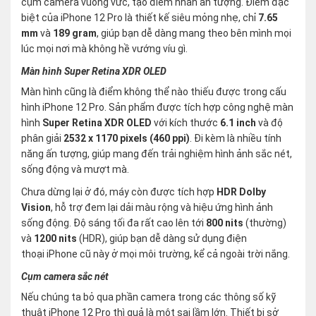
cụm camera vuông vức, tạo điểm nhấn ấn tượng. Điểm đặc
biệt của iPhone 12 Pro là thiết kế siêu mỏng nhẹ, chỉ
7.65
mm
và
189 gram
, giúp bạn dễ dàng mang theo bên mình mọi
lúc mọi nơi mà không hề vướng víu gì.
Màn hình Super Retina XDR OLED
Màn hình cũng là điểm không thể nào thiếu được trong cấu
hình iPhone 12 Pro. Sản phẩm được tích hợp công nghệ màn
hình
Super Retina XDR OLED
với kích thước
6.1 inch
và độ
phân giải
2532 x 1170 pixels (460 ppi)
. Đi kèm là nhiều tính
năng ấn tượng, giúp mang đến trải nghiệm hình ảnh sắc nét,
sống động và mượt mà.
Chưa dừng lại ở đó, máy còn được tích hợp
HDR Dolby
Vision
, hỗ trợ đem lại dải màu rộng và hiệu ứng hình ảnh
sống động. Độ sáng tối đa rất cao lên tới
800 nits
(thường)
và
1200 nits
(HDR), giúp bạn dễ dàng sử dụng điện
thoại iPhone cũ này ở mọi môi trường, kể cả ngoài trời nắng.
Cụm camera sắc nét
Nếu chúng ta bỏ qua phần camera trong các thông số kỹ
thuật iPhone 12 Pro thì quả là một sai lầm lớn. Thiết bị sở