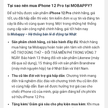
Tại sao nên mua iPhone 12 Pro tại MOBAPPY?
Để sở hữu được sản phẩm
iPhone 12 Pro
chính hãng, giá
tốt, ưu đãi hấp dẫn thì việc tìm kiếm đơn vị uy tín và đáng tin
cậy là điều vô cùng quan trọng. Một trong những hệ thống
cung cấp sản công nghệ chính hãng, giá tốt hiện nay
là
Mobappy – Hệ thống bán lẻ di động tại Nhật
:
Sản phẩm chính hãng, có bảo hành đầy đủ:
Khách hàng
mua hàng tại Mobappy hoàn toàn yên tâm với chính sách
HỖ TRỢ DÙNG THỬ – ĐỔI TRẢ MIỄN PHÍ TRONG VÒNG 7
NGÀY. Bảo hành 13 tháng đối với sản phẩm Likenew (máy
đã qua sử dụng), 15 tháng đối với sản phẩm Brandnew
(máy mới nguyên hộp) tại ở Nhật Bản và Việt Nam.
Thu cũ lên đời với trợ giá hấp dẫn:
Chương trình mang
đến trải nghiệm độc đáo với chương trình thu cũ lên đời
vô cùng hấp dẫn. Bạn sẽ được hưởng trợ giá cao cho
chiếc iPhone cũ của mình, giúp giảm đáng kể chi phí khi
sở hữu iPhone 12 Pro.
Tặng kèm/ Giảm giá sâu cho phụ kiện mua kèm:
Khi mua