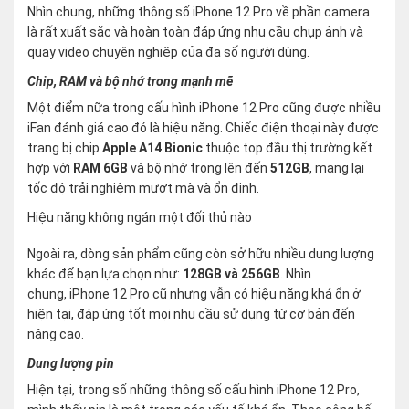
Nhìn chung, những thông số iPhone 12 Pro về phần camera
là rất xuất sắc và hoàn toàn đáp ứng nhu cầu chụp ảnh và
quay video chuyên nghiệp của đa số người dùng.
Chip, RAM và bộ nhớ trong mạnh mẽ
Một điểm nữa trong cấu hình iPhone 12 Pro cũng được nhiều
iFan đánh giá cao đó là hiệu năng. Chiếc điện thoại này được
trang bị chip
Apple A14 Bionic
thuộc top đầu thị trường kết
hợp với
RAM 6GB
và bộ nhớ trong lên đến
512GB
, mang lại
tốc độ trải nghiệm mượt mà và ổn định.
Hiệu năng không ngán một đối thủ nào
Ngoài ra, dòng sản phẩm cũng còn sở hữu nhiều dung lượng
khác để bạn lựa chọn như:
128GB và 256GB
. Nhìn
chung, iPhone 12 Pro cũ nhưng vẫn có hiệu năng khá ổn ở
hiện tại, đáp ứng tốt mọi nhu cầu sử dụng từ cơ bản đến
nâng cao.
Dung lượng pin
Hiện tại, trong số những thông số cấu hình iPhone 12 Pro,