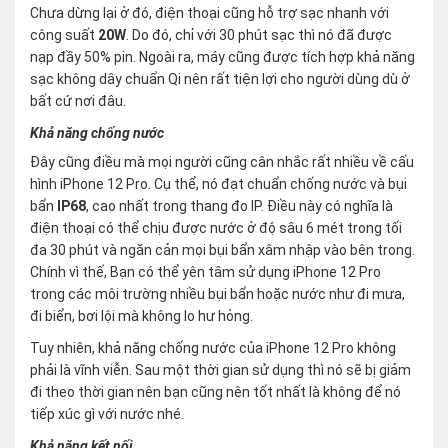
Chưa dừng lại ở đó, điện thoại cũng hỗ trợ sạc nhanh với
công suất
20W
. Do đó, chỉ với 30 phút sạc thì nó đã được
nạp đầy 50% pin. Ngoài ra, máy cũng được tích hợp khả năng
sạc không dây chuẩn Qi nên rất tiện lợi cho người dùng dù ở
bất cứ nơi đâu.
Khả năng chống nước
Đây cũng điều mà mọi người cũng cân nhắc rất nhiều về cấu
hình iPhone 12 Pro. Cụ thể, nó đạt chuẩn chống nước và bụi
bẩn
IP68
, cao nhất trong thang đo IP. Điều này có nghĩa là
điện thoại có thể chịu được nước ở độ sâu 6 mét trong tối
đa 30 phút và ngăn cản mọi bụi bẩn xâm nhập vào bên trong.
Chính vì thế, Bạn có thể yên tâm sử dụng iPhone 12 Pro
trong các môi trường nhiều bụi bẩn hoặc nước như đi mưa,
đi biển, bơi lội mà không lo hư hỏng.
Tuy nhiên, khả năng chống nước của iPhone 12 Pro không
phải là vĩnh viễn. Sau một thời gian sử dụng thì nó sẽ bị giảm
đi theo thời gian nên bạn cũng nên tốt nhất là không để nó
tiếp xúc gì với nước nhé.
Khả năng kết nối