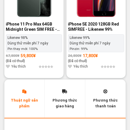
iPhone 11 Pro Max 64GB
iPhone SE 2020 128GB Red
Midnight Green SIM FREE -
SIMFREE - Likenew 99%
Likenew 98%
Likenew 98%
Likenew 99%
Dùng thử miễn phí 7 ngày
Dùng thử miễn phí 7 ngày
Pin thay mới:
100%
Pinzin:
99%
59,800
¥
17,800
¥
67,800
¥
24,800
¥
Giá
Giá
Giá
Giá
gốc
hiện
gốc
hiện
(Đã có thuế)
(Đã có thuế)
là:
tại
là:
tại
67,800¥.
là:
24,800¥.
là:
Yêu thích
Yêu thích
59,800¥.
17,800¥.
Thuật ngữ sản
Phương thức
Phương thức
phẩm
giao hàng
thanh toán
Các thuật ngữ sản phẩm Likenew - Brandnew