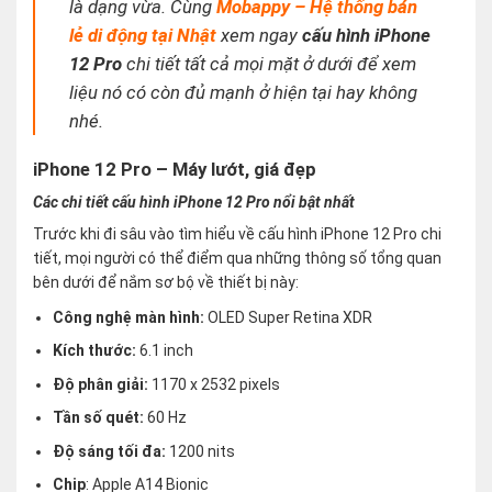
là dạng vừa. Cùng
Mobappy – Hệ thống bán
lẻ di động tại Nhật
xem ngay
cấu hình iPhone
12 Pro
chi tiết tất cả mọi mặt ở dưới để xem
liệu nó có còn đủ mạnh ở hiện tại hay không
nhé
.
iPhone 12 Pro – Máy lướt, giá đẹp
Các chi tiết cấu hình iPhone 12 Pro nổi bật nhất
Trước khi đi sâu vào tìm hiểu về cấu hình iPhone 12 Pro chi
tiết, mọi người có thể điểm qua những thông số tổng quan
bên dưới để nắm sơ bộ về thiết bị này:
Công nghệ màn hình:
OLED Super Retina XDR
Kích thước:
6.1 inch
Độ phân giải:
1170 x 2532 pixels
Tần số quét:
60 Hz
Độ sáng tối đa:
1200 nits
Chip
: Apple A14 Bionic