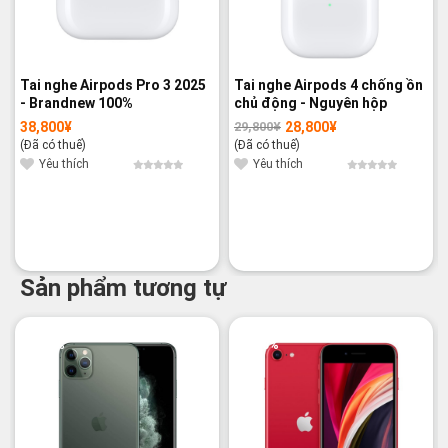
Tai nghe Airpods Pro 3 2025
Tai nghe Airpods 4 chống ồn
- Brandnew 100%
chủ động - Nguyên hộp
38,800
¥
28,800
¥
29,800
¥
Giá
Giá
gốc
hiện
(Đã có thuế)
(Đã có thuế)
là:
tại
29,800¥.
là:
Yêu thích
Yêu thích
28,800¥.
Sản phẩm tương tự
-12%
-28%