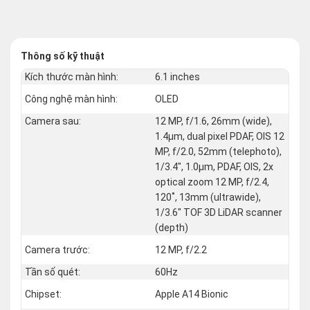
Thông số kỹ thuật
Kích thước màn hình:
6.1 inches
Công nghệ màn hình:
OLED
Camera sau:
12 MP, f/1.6, 26mm (wide),
1.4µm, dual pixel PDAF, OIS 12
MP, f/2.0, 52mm (telephoto),
1/3.4", 1.0µm, PDAF, OIS, 2x
optical zoom 12 MP, f/2.4,
120˚, 13mm (ultrawide),
1/3.6" TOF 3D LiDAR scanner
(depth)
Camera trước:
12 MP, f/2.2
Tần số quét:
60Hz
Chipset:
Apple A14 Bionic