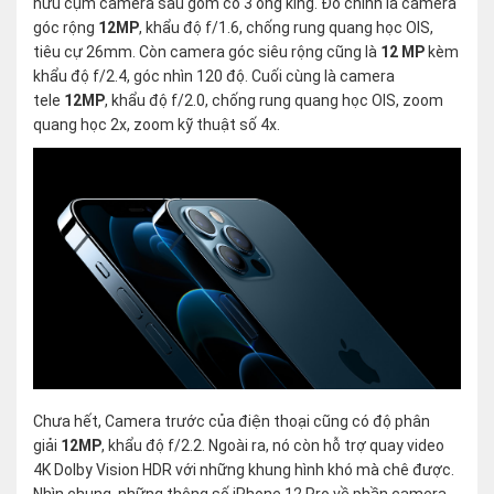
hữu cụm camera sau gồm có 3 ống kíng. Đó chính là camera
góc rộng
12MP
, khẩu độ f/1.6, chống rung quang học OIS,
tiêu cự 26mm. Còn camera góc siêu rộng cũng là
12 MP
kèm
khẩu độ f/2.4, góc nhìn 120 độ. Cuối cùng là camera
tele
12MP
, khẩu độ f/2.0, chống rung quang học OIS, zoom
quang học 2x, zoom kỹ thuật số 4x.
Chưa hết, Camera trước của điện thoại cũng có độ phân
giải
12MP
, khẩu độ f/2.2. Ngoài ra, nó còn hỗ trợ quay video
4K Dolby Vision HDR với những khung hình khó mà chê được.
Nhìn chung, những thông số iPhone 12 Pro về phần camera