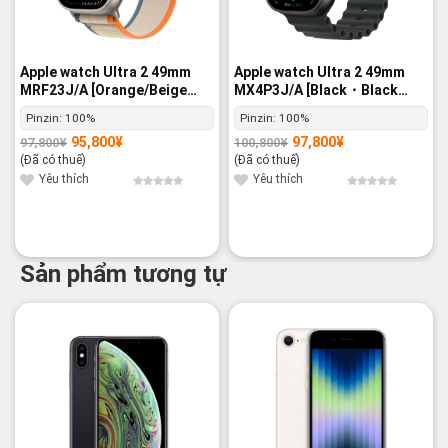
Apple watch Ultra 2 49mm
Apple watch Ultra 2 49mm
MRF23J/A [Orange/Beige
MX4P3J/A [Black・Black
Trail Loop M/L] GPS+Cellular
Ocean Band] GPS+Cellular -
Pinzin:
100%
Pinzin:
100%
- Nguyên hộp
Nguyên hộp
95,800
¥
97,800
¥
97,800
¥
100,800
¥
Giá
Giá
Giá
Giá
gốc
hiện
gốc
hiện
(Đã có thuế)
(Đã có thuế)
là:
tại
là:
tại
97,800¥.
là:
100,800¥.
là:
Yêu thích
Yêu thích
95,800¥.
97,800¥.
Sản phẩm tương tự
-15%
-35%