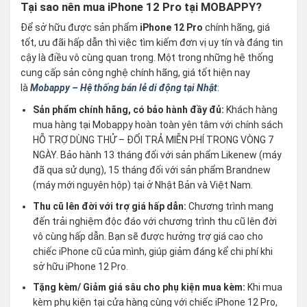
Tại sao nên mua iPhone 12 Pro tại MOBAPPY?
Để sở hữu được sản phẩm
iPhone 12 Pro
chính hãng, giá
tốt, ưu đãi hấp dẫn thì việc tìm kiếm đơn vị uy tín và đáng tin
cậy là điều vô cùng quan trọng. Một trong những hệ thống
cung cấp sản công nghệ chính hãng, giá tốt hiện nay
là
Mobappy – Hệ thống bán lẻ di động tại Nhật
:
Sản phẩm chính hãng, có bảo hành đầy đủ:
Khách hàng
mua hàng tại Mobappy hoàn toàn yên tâm với chính sách
HỖ TRỢ DÙNG THỬ – ĐỔI TRẢ MIỄN PHÍ TRONG VÒNG 7
NGÀY. Bảo hành 13 tháng đối với sản phẩm Likenew (máy
đã qua sử dụng), 15 tháng đối với sản phẩm Brandnew
(máy mới nguyên hộp) tại ở Nhật Bản và Việt Nam.
Thu cũ lên đời với trợ giá hấp dẫn:
Chương trình mang
đến trải nghiệm độc đáo với chương trình thu cũ lên đời
vô cùng hấp dẫn. Bạn sẽ được hưởng trợ giá cao cho
chiếc iPhone cũ của mình, giúp giảm đáng kể chi phí khi
sở hữu iPhone 12 Pro.
Tặng kèm/ Giảm giá sâu cho phụ kiện mua kèm:
Khi mua
kèm phụ kiện tại cửa hàng cùng với chiếc iPhone 12 Pro,