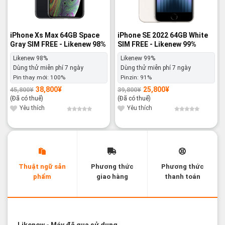
iPhone Xs Max 64GB Space
iPhone SE 2022 64GB White
Gray SIM FREE - Likenew 98%
SIM FREE - Likenew 99%
Likenew 98%
Likenew 99%
Dùng thử miễn phí 7 ngày
Dùng thử miễn phí 7 ngày
Pin thay mới:
100%
Pinzin:
91%
38,800
¥
25,800
¥
45,800
¥
39,800
¥
Giá
Giá
Giá
Giá
gốc
hiện
gốc
hiện
(Đã có thuế)
(Đã có thuế)
là:
tại
là:
tại
45,800¥.
là:
39,800¥.
là:
Yêu thích
Yêu thích
38,800¥.
25,800¥.
Thuật ngữ sản
Phương thức
Phương thức
phẩm
giao hàng
thanh toán
Các thuật ngữ sản phẩm Likenew - Brandnew