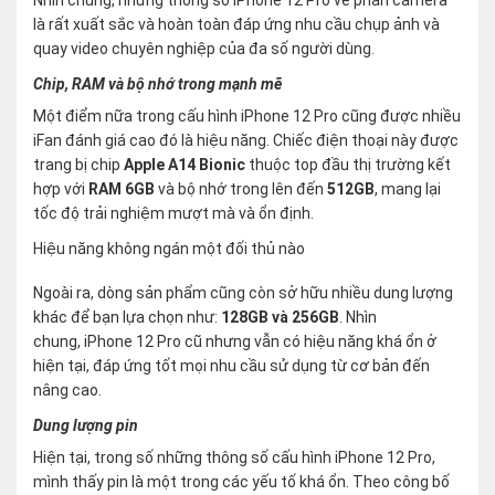
là rất xuất sắc và hoàn toàn đáp ứng nhu cầu chụp ảnh và
quay video chuyên nghiệp của đa số người dùng.
Chip, RAM và bộ nhớ trong mạnh mẽ
Một điểm nữa trong cấu hình iPhone 12 Pro cũng được nhiều
iFan đánh giá cao đó là hiệu năng. Chiếc điện thoại này được
trang bị chip
Apple A14 Bionic
thuộc top đầu thị trường kết
hợp với
RAM 6GB
và bộ nhớ trong lên đến
512GB
, mang lại
tốc độ trải nghiệm mượt mà và ổn định.
Hiệu năng không ngán một đối thủ nào
Ngoài ra, dòng sản phẩm cũng còn sở hữu nhiều dung lượng
khác để bạn lựa chọn như:
128GB và 256GB
. Nhìn
chung, iPhone 12 Pro cũ nhưng vẫn có hiệu năng khá ổn ở
hiện tại, đáp ứng tốt mọi nhu cầu sử dụng từ cơ bản đến
nâng cao.
Dung lượng pin
Hiện tại, trong số những thông số cấu hình iPhone 12 Pro,
mình thấy pin là một trong các yếu tố khá ổn. Theo công bố