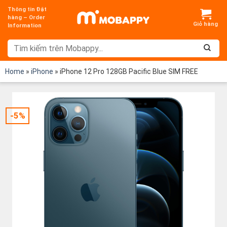
Chuyển
Thông tin Đặt
đến
hàng – Order
Information
nội
dung
Home
»
iPhone
»
iPhone 12 Pro 128GB Pacific Blue SIM FREE
-5%