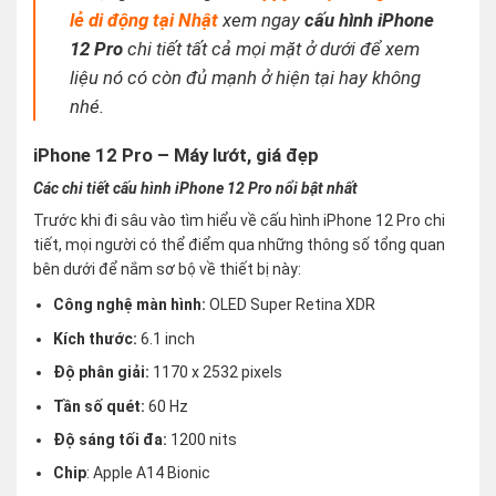
lẻ di động tại Nhật
xem ngay
cấu hình iPhone
12 Pro
chi tiết tất cả mọi mặt ở dưới để xem
liệu nó có còn đủ mạnh ở hiện tại hay không
nhé
.
iPhone 12 Pro – Máy lướt, giá đẹp
Các chi tiết cấu hình iPhone 12 Pro nổi bật nhất
Trước khi đi sâu vào tìm hiểu về cấu hình iPhone 12 Pro chi
tiết, mọi người có thể điểm qua những thông số tổng quan
bên dưới để nắm sơ bộ về thiết bị này:
Công nghệ màn hình:
OLED Super Retina XDR
Kích thước:
6.1 inch
Độ phân giải:
1170 x 2532 pixels
Tần số quét:
60 Hz
Độ sáng tối đa:
1200 nits
Chip
: Apple A14 Bionic