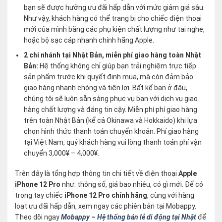
bạn sẽ được hưởng ưu đãi hấp dẫn với mức giảm giá sâu.
Như vậy, khách hàng có thể trang bị cho chiếc điện thoại
mới của mình bằng các phụ kiện chất lượng như tai nghe,
hoặc bộ sạc cáp nhanh chính hãng Apple.
2 chi nhánh tại Nhật Bản, miễn phí giao hàng toàn Nhật
Bản:
Hệ thống không chỉ giúp bạn trải nghiệm trực tiếp
sản phẩm trước khi quyết định mua, mà còn đảm bảo
giao hàng nhanh chóng và tiện lợi. Bất kể bạn ở đâu,
chúng tôi sẽ luôn sẵn sàng phục vụ bạn với dịch vụ giao
hàng chất lượng và đáng tin cậy. Miễn phí phí giao hàng
trên toàn Nhật Bản (kể cả Okinawa và Hokkaido) khi lựa
chọn hình thức thanh toán chuyển khoản. Phí giao hàng
tại Việt Nam, quý khách hàng vui lòng thanh toán phí vận
chuyển 3,000¥ – 4,000¥.
Trên đây là tổng hợp thông tin chi tiết về điện thoại
Apple
iPhone 12 Pro
như: thông số, giá bao nhiêu, có gì mới. Để có
trong tay chiếc
iPhone 12 Pro chính hãng
, cùng với hàng
loạt ưu đãi hấp dẫn, xem ngay các phiên bản tại Mobappy.
Theo dõi ngay
Mobappy – Hệ thống bán lẻ di động tại Nhật
để