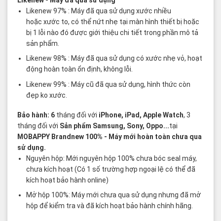
Likenew
- Máy đã qua sử dụng
Likenew 97% : Máy đã qua sử dụng xước nhiều
hoặc xước to, có thể nứt nhẹ tại màn hình thiết bị hoặc
bị 1 lỗi nào đó được giới thiệu chi tiết trong phần mô tả
sản phẩm.
Likenew 98% : Máy đã qua sử dụng có xước nhẹ vỏ, hoạt
động hoàn toàn ổn định, không lỗi.
Likenew 99% : Máy cũ đã qua sử dụng, hình thức còn
đẹp ko xước.
Bảo hành: 6
tháng đối với
iPhone, iPad, Apple Watch
, 3
tháng đối với
Sản phẩm Samsung, Sony, Oppo...
tại
MOBAPPY
Brandnew 100%
- Máy mới hoàn toàn chưa qua
sử dụng.
Nguyên hộp: Mới nguyên hộp 100% chưa bóc seal máy,
chưa kích hoạt (Có 1 số trường hợp ngoại lệ có thể đã
kích hoạt bảo hành online)
Mở hộp 100%: Máy mới chưa qua sử dụng nhưng đã mở
hộp để kiểm tra và đã kích hoạt bảo hành chính hãng.