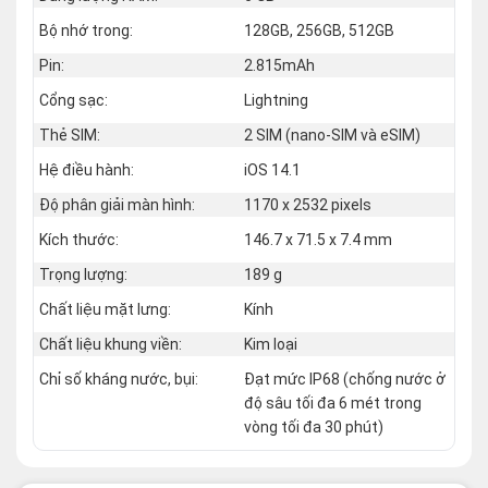
Bộ nhớ trong:
128GB, 256GB, 512GB
Pin:
2.815mAh
Cổng sạc:
Lightning
Thẻ SIM:
2 SIM (nano‑SIM và eSIM)
Hệ điều hành:
iOS 14.1
Độ phân giải màn hình:
1170 x 2532 pixels
Kích thước:
146.7 x 71.5 x 7.4 mm
Trọng lượng:
189 g
Chất liệu mặt lưng:
Kính
Chất liệu khung viền:
Kim loại
Chỉ số kháng nước, bụi:
Đạt mức IP68 (chống nước ở
độ sâu tối đa 6 mét trong
vòng tối đa 30 phút)