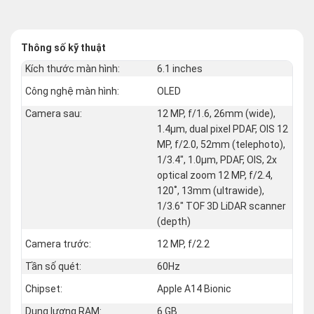
Thông số kỹ thuật
Kích thước màn hình:
6.1 inches
Công nghệ màn hình:
OLED
Camera sau:
12 MP, f/1.6, 26mm (wide),
1.4µm, dual pixel PDAF, OIS 12
MP, f/2.0, 52mm (telephoto),
1/3.4", 1.0µm, PDAF, OIS, 2x
optical zoom 12 MP, f/2.4,
120˚, 13mm (ultrawide),
1/3.6" TOF 3D LiDAR scanner
(depth)
Camera trước:
12 MP, f/2.2
Tần số quét:
60Hz
Chipset:
Apple A14 Bionic
Dung lượng RAM:
6 GB