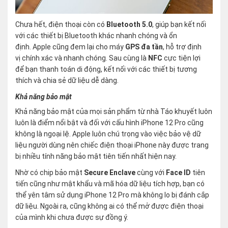
Chưa hết, điện thoại còn có
Bluetooth 5.0
, giúp bạn kết nối
với các thiết bị Bluetooth khác nhanh chóng và ổn
định. Apple cũng đem lại cho máy
GPS đa tần
, hỗ trợ định
vị chính xác và nhanh chóng. Sau cùng là
NFC
cực tiện lợi
để bạn thanh toán di động, kết nối với các thiết bị tương
thích và chia sẻ dữ liệu dễ dàng.
Khả năng bảo mật
Khả năng bảo mật của mọi sản phẩm từ nhà Táo khuyết luôn
luôn là điểm nổi bật và đối với cấu hình iPhone 12 Pro cũng
không là ngoại lệ. Apple luôn chú trọng vào việc bảo vệ dữ
liệu người dùng nên chiếc điện thoại iPhone này được trang
bị nhiều tính năng bảo mật tiên tiến nhất hiện nay.
Nhờ có chip bảo mật
Secure Enclave
cùng với
Face ID
tiên
tiến cũng như mật khẩu và mã hóa dữ liệu tích hợp, bạn có
thể yên tâm sử dụng iPhone 12 Pro mà không lo bị đánh cắp
dữ liệu. Ngoài ra, cũng không ai có thể mở được điện thoại
của mình khi chưa được sự đồng ý.