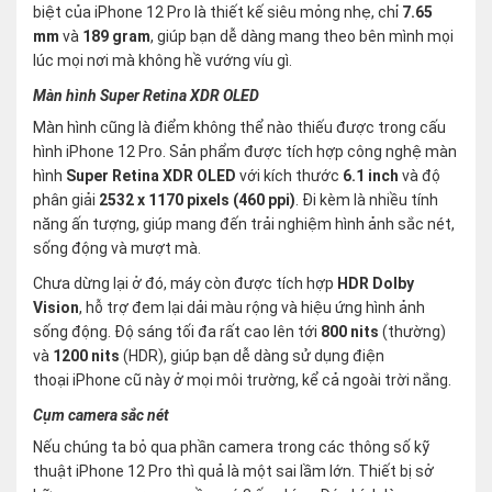
biệt của iPhone 12 Pro là thiết kế siêu mỏng nhẹ, chỉ
7.65
mm
và
189 gram
, giúp bạn dễ dàng mang theo bên mình mọi
lúc mọi nơi mà không hề vướng víu gì.
Màn hình Super Retina XDR OLED
Màn hình cũng là điểm không thể nào thiếu được trong cấu
hình iPhone 12 Pro. Sản phẩm được tích hợp công nghệ màn
hình
Super Retina XDR OLED
với kích thước
6.1 inch
và độ
phân giải
2532 x 1170 pixels (460 ppi)
. Đi kèm là nhiều tính
năng ấn tượng, giúp mang đến trải nghiệm hình ảnh sắc nét,
sống động và mượt mà.
Chưa dừng lại ở đó, máy còn được tích hợp
HDR Dolby
Vision
, hỗ trợ đem lại dải màu rộng và hiệu ứng hình ảnh
sống động. Độ sáng tối đa rất cao lên tới
800 nits
(thường)
và
1200 nits
(HDR), giúp bạn dễ dàng sử dụng điện
thoại iPhone cũ này ở mọi môi trường, kể cả ngoài trời nắng.
Cụm camera sắc nét
Nếu chúng ta bỏ qua phần camera trong các thông số kỹ
thuật iPhone 12 Pro thì quả là một sai lầm lớn. Thiết bị sở