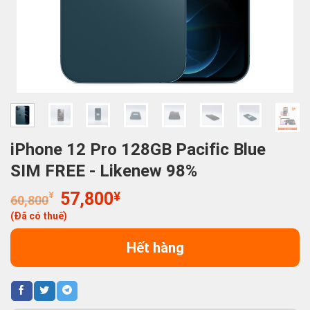
iPhone 12 Pro 128GB Pacific Blue
SIM FREE - Likenew 98%
Giá
Giá
¥
57,800
¥
60,800
gốc
hiện
(Đã có thuế)
là:
tại
60,800¥.
là:
Hết hàng
57,800¥.