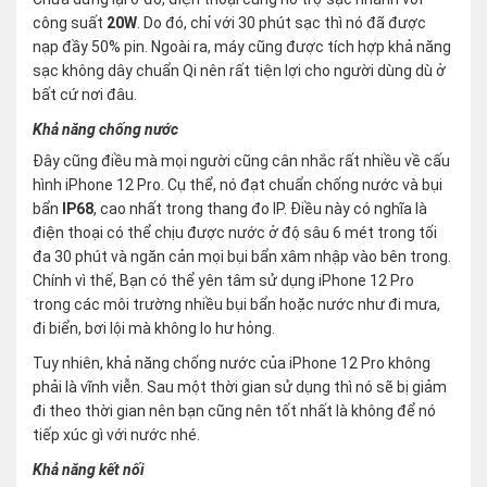
công suất
20W
. Do đó, chỉ với 30 phút sạc thì nó đã được
nạp đầy 50% pin. Ngoài ra, máy cũng được tích hợp khả năng
sạc không dây chuẩn Qi nên rất tiện lợi cho người dùng dù ở
bất cứ nơi đâu.
Khả năng chống nước
Đây cũng điều mà mọi người cũng cân nhắc rất nhiều về cấu
hình iPhone 12 Pro. Cụ thể, nó đạt chuẩn chống nước và bụi
bẩn
IP68
, cao nhất trong thang đo IP. Điều này có nghĩa là
điện thoại có thể chịu được nước ở độ sâu 6 mét trong tối
đa 30 phút và ngăn cản mọi bụi bẩn xâm nhập vào bên trong.
Chính vì thế, Bạn có thể yên tâm sử dụng iPhone 12 Pro
trong các môi trường nhiều bụi bẩn hoặc nước như đi mưa,
đi biển, bơi lội mà không lo hư hỏng.
Tuy nhiên, khả năng chống nước của iPhone 12 Pro không
phải là vĩnh viễn. Sau một thời gian sử dụng thì nó sẽ bị giảm
đi theo thời gian nên bạn cũng nên tốt nhất là không để nó
tiếp xúc gì với nước nhé.
Khả năng kết nối