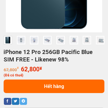
iPhone 12 Pro 256GB Pacific Blue
SIM FREE - Likenew 98%
Giá
Giá
¥
62,800
¥
67,800
gốc
hiện
(Đã có thuế)
là:
tại
67,800¥.
là:
Hết hàng
62,800¥.