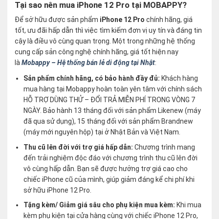
Tại sao nên mua iPhone 12 Pro tại MOBAPPY?
Để sở hữu được sản phẩm
iPhone 12 Pro
chính hãng, giá
tốt, ưu đãi hấp dẫn thì việc tìm kiếm đơn vị uy tín và đáng tin
cậy là điều vô cùng quan trọng. Một trong những hệ thống
cung cấp sản công nghệ chính hãng, giá tốt hiện nay
là
Mobappy – Hệ thống bán lẻ di động tại Nhật
:
Sản phẩm chính hãng, có bảo hành đầy đủ:
Khách hàng
mua hàng tại Mobappy hoàn toàn yên tâm với chính sách
HỖ TRỢ DÙNG THỬ – ĐỔI TRẢ MIỄN PHÍ TRONG VÒNG 7
NGÀY. Bảo hành 13 tháng đối với sản phẩm Likenew (máy
đã qua sử dụng), 15 tháng đối với sản phẩm Brandnew
(máy mới nguyên hộp) tại ở Nhật Bản và Việt Nam.
Thu cũ lên đời với trợ giá hấp dẫn:
Chương trình mang
đến trải nghiệm độc đáo với chương trình thu cũ lên đời
vô cùng hấp dẫn. Bạn sẽ được hưởng trợ giá cao cho
chiếc iPhone cũ của mình, giúp giảm đáng kể chi phí khi
sở hữu iPhone 12 Pro.
Tặng kèm/ Giảm giá sâu cho phụ kiện mua kèm:
Khi mua
kèm phụ kiện tại cửa hàng cùng với chiếc iPhone 12 Pro,