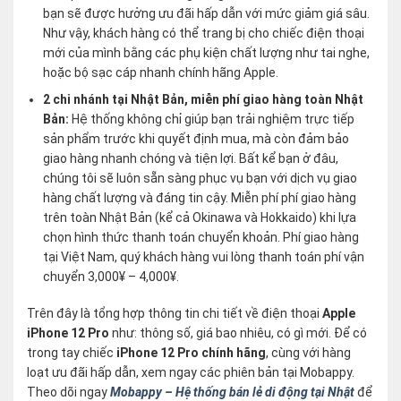
bạn sẽ được hưởng ưu đãi hấp dẫn với mức giảm giá sâu.
Như vậy, khách hàng có thể trang bị cho chiếc điện thoại
mới của mình bằng các phụ kiện chất lượng như tai nghe,
hoặc bộ sạc cáp nhanh chính hãng Apple.
2 chi nhánh tại Nhật Bản, miễn phí giao hàng toàn Nhật
Bản:
Hệ thống không chỉ giúp bạn trải nghiệm trực tiếp
sản phẩm trước khi quyết định mua, mà còn đảm bảo
giao hàng nhanh chóng và tiện lợi. Bất kể bạn ở đâu,
chúng tôi sẽ luôn sẵn sàng phục vụ bạn với dịch vụ giao
hàng chất lượng và đáng tin cậy. Miễn phí phí giao hàng
trên toàn Nhật Bản (kể cả Okinawa và Hokkaido) khi lựa
chọn hình thức thanh toán chuyển khoản. Phí giao hàng
tại Việt Nam, quý khách hàng vui lòng thanh toán phí vận
chuyển 3,000¥ – 4,000¥.
Trên đây là tổng hợp thông tin chi tiết về điện thoại
Apple
iPhone 12 Pro
như: thông số, giá bao nhiêu, có gì mới. Để có
trong tay chiếc
iPhone 12 Pro chính hãng
, cùng với hàng
loạt ưu đãi hấp dẫn, xem ngay các phiên bản tại Mobappy.
Theo dõi ngay
Mobappy – Hệ thống bán lẻ di động tại Nhật
để