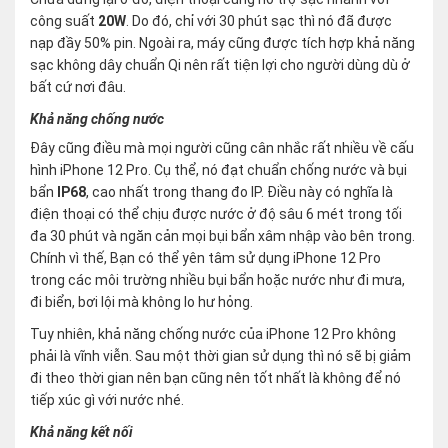
công suất
20W
. Do đó, chỉ với 30 phút sạc thì nó đã được
nạp đầy 50% pin. Ngoài ra, máy cũng được tích hợp khả năng
sạc không dây chuẩn Qi nên rất tiện lợi cho người dùng dù ở
bất cứ nơi đâu.
Khả năng chống nước
Đây cũng điều mà mọi người cũng cân nhắc rất nhiều về cấu
hình iPhone 12 Pro. Cụ thể, nó đạt chuẩn chống nước và bụi
bẩn
IP68
, cao nhất trong thang đo IP. Điều này có nghĩa là
điện thoại có thể chịu được nước ở độ sâu 6 mét trong tối
đa 30 phút và ngăn cản mọi bụi bẩn xâm nhập vào bên trong.
Chính vì thế, Bạn có thể yên tâm sử dụng iPhone 12 Pro
trong các môi trường nhiều bụi bẩn hoặc nước như đi mưa,
đi biển, bơi lội mà không lo hư hỏng.
Tuy nhiên, khả năng chống nước của iPhone 12 Pro không
phải là vĩnh viễn. Sau một thời gian sử dụng thì nó sẽ bị giảm
đi theo thời gian nên bạn cũng nên tốt nhất là không để nó
tiếp xúc gì với nước nhé.
Khả năng kết nối