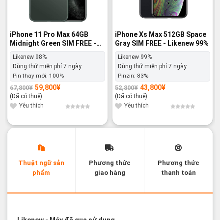
iPhone 11 Pro Max 64GB
iPhone Xs Max 512GB Space
Midnight Green SIM FREE -
Gray SIM FREE - Likenew 99%
Likenew 98%
Likenew 98%
Likenew 99%
Dùng thử miễn phí 7 ngày
Dùng thử miễn phí 7 ngày
Pin thay mới:
100%
Pinzin:
83%
59,800
¥
43,800
¥
67,800
¥
52,800
¥
Giá
Giá
Giá
Giá
gốc
hiện
gốc
hiện
(Đã có thuế)
(Đã có thuế)
là:
tại
là:
tại
67,800¥.
là:
52,800¥.
là:
Yêu thích
Yêu thích
59,800¥.
43,800¥.
Thuật ngữ sản
Phương thức
Phương thức
phẩm
giao hàng
thanh toán
Các thuật ngữ sản phẩm Likenew - Brandnew