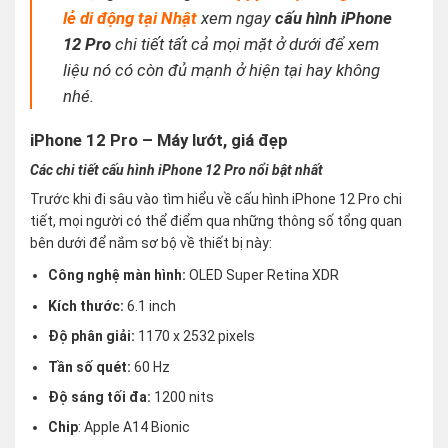
lẻ di động tại Nhật
xem ngay
cấu hình iPhone
12 Pro
chi tiết tất cả mọi mặt ở dưới để xem
liệu nó có còn đủ mạnh ở hiện tại hay không
nhé
.
iPhone 12 Pro – Máy lướt, giá đẹp
Các chi tiết cấu hình iPhone 12 Pro nổi bật nhất
Trước khi đi sâu vào tìm hiểu về cấu hình iPhone 12 Pro chi
tiết, mọi người có thể điểm qua những thông số tổng quan
bên dưới để nắm sơ bộ về thiết bị này:
Công nghệ màn hình:
OLED Super Retina XDR
Kích thước:
6.1 inch
Độ phân giải:
1170 x 2532 pixels
Tần số quét:
60 Hz
Độ sáng tối đa:
1200 nits
Chip
: Apple A14 Bionic