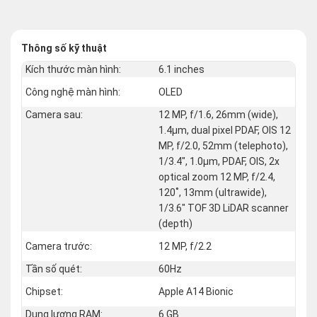
Thông số kỹ thuật
Kích thước màn hình:
6.1 inches
Công nghệ màn hình:
OLED
Camera sau:
12 MP, f/1.6, 26mm (wide),
1.4µm, dual pixel PDAF, OIS 12
MP, f/2.0, 52mm (telephoto),
1/3.4", 1.0µm, PDAF, OIS, 2x
optical zoom 12 MP, f/2.4,
120˚, 13mm (ultrawide),
1/3.6" TOF 3D LiDAR scanner
(depth)
Camera trước:
12 MP, f/2.2
Tần số quét:
60Hz
Chipset:
Apple A14 Bionic
Dung lượng RAM:
6 GB