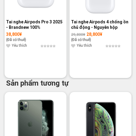
Tai nghe Airpods Pro 3 2025
Tai nghe Airpods 4 chống ồn
- Brandnew 100%
chủ động - Nguyên hộp
38,800
¥
28,800
¥
29,800
¥
Giá
Giá
gốc
hiện
(Đã có thuế)
(Đã có thuế)
là:
tại
29,800¥.
là:
Yêu thích
Yêu thích
28,800¥.
Sản phẩm tương tự
-12%
-17%