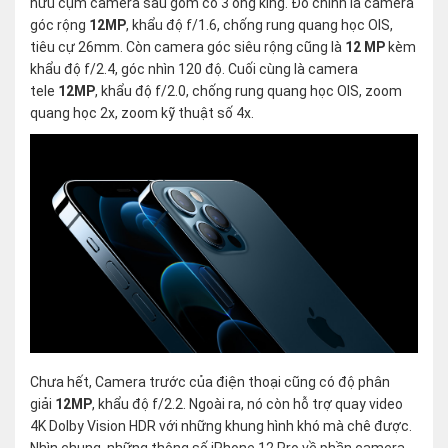
hữu cụm camera sau gồm có 3 ống kíng. Đó chính là camera
góc rộng
12MP
, khẩu độ f/1.6, chống rung quang học OIS,
tiêu cự 26mm. Còn camera góc siêu rộng cũng là
12 MP
kèm
khẩu độ f/2.4, góc nhìn 120 độ. Cuối cùng là camera
tele
12MP
, khẩu độ f/2.0, chống rung quang học OIS, zoom
quang học 2x, zoom kỹ thuật số 4x.
Chưa hết, Camera trước của điện thoại cũng có độ phân
giải
12MP
, khẩu độ f/2.2. Ngoài ra, nó còn hỗ trợ quay video
4K Dolby Vision HDR với những khung hình khó mà chê được.
Nhìn chung, những thông số iPhone 12 Pro về phần camera