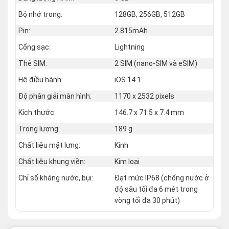
Bộ nhớ trong:
128GB, 256GB, 512GB
Pin:
2.815mAh
Cổng sạc:
Lightning
Thẻ SIM:
2 SIM (nano‑SIM và eSIM)
Hệ điều hành:
iOS 14.1
Độ phân giải màn hình:
1170 x 2532 pixels
Kích thước:
146.7 x 71.5 x 7.4 mm
Trọng lượng:
189 g
Chất liệu mặt lưng:
Kính
Chất liệu khung viền:
Kim loại
Chỉ số kháng nước, bụi:
Đạt mức IP68 (chống nước ở
độ sâu tối đa 6 mét trong
vòng tối đa 30 phút)