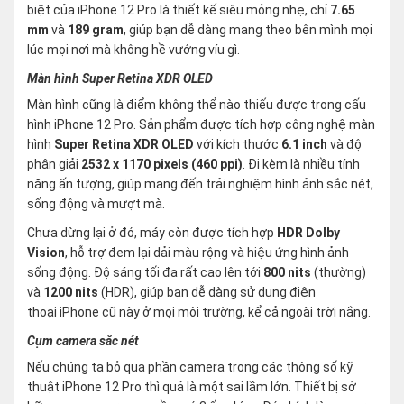
biệt của iPhone 12 Pro là thiết kế siêu mỏng nhẹ, chỉ
7.65
mm
và
189 gram
, giúp bạn dễ dàng mang theo bên mình mọi
lúc mọi nơi mà không hề vướng víu gì.
Màn hình Super Retina XDR OLED
Màn hình cũng là điểm không thể nào thiếu được trong cấu
hình iPhone 12 Pro. Sản phẩm được tích hợp công nghệ màn
hình
Super Retina XDR OLED
với kích thước
6.1 inch
và độ
phân giải
2532 x 1170 pixels (460 ppi)
. Đi kèm là nhiều tính
năng ấn tượng, giúp mang đến trải nghiệm hình ảnh sắc nét,
sống động và mượt mà.
Chưa dừng lại ở đó, máy còn được tích hợp
HDR Dolby
Vision
, hỗ trợ đem lại dải màu rộng và hiệu ứng hình ảnh
sống động. Độ sáng tối đa rất cao lên tới
800 nits
(thường)
và
1200 nits
(HDR), giúp bạn dễ dàng sử dụng điện
thoại iPhone cũ này ở mọi môi trường, kể cả ngoài trời nắng.
Cụm camera sắc nét
Nếu chúng ta bỏ qua phần camera trong các thông số kỹ
thuật iPhone 12 Pro thì quả là một sai lầm lớn. Thiết bị sở