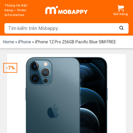
Chuyển
Thông tin Đặt
đến
hàng – Order
Information
nội
dung
Home
»
iPhone
»
iPhone 12 Pro 256GB Pacific Blue SIM FREE
-7%