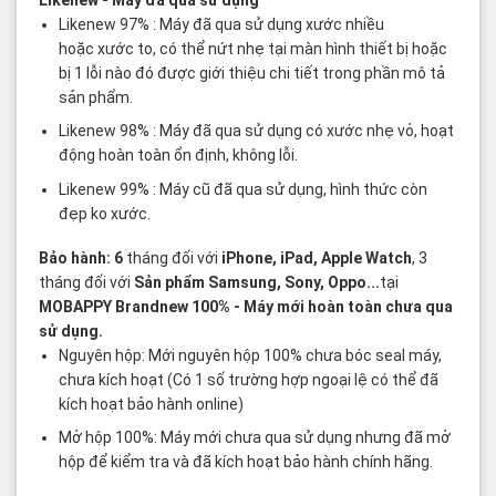
Likenew
- Máy đã qua sử dụng
Likenew 97% : Máy đã qua sử dụng xước nhiều
hoặc xước to, có thể nứt nhẹ tại màn hình thiết bị hoặc
bị 1 lỗi nào đó được giới thiệu chi tiết trong phần mô tả
sản phẩm.
Likenew 98% : Máy đã qua sử dụng có xước nhẹ vỏ, hoạt
động hoàn toàn ổn định, không lỗi.
Likenew 99% : Máy cũ đã qua sử dụng, hình thức còn
đẹp ko xước.
Bảo hành: 6
tháng đối với
iPhone, iPad, Apple Watch
, 3
tháng đối với
Sản phẩm Samsung, Sony, Oppo...
tại
MOBAPPY
Brandnew 100%
- Máy mới hoàn toàn chưa qua
sử dụng.
Nguyên hộp: Mới nguyên hộp 100% chưa bóc seal máy,
chưa kích hoạt (Có 1 số trường hợp ngoại lệ có thể đã
kích hoạt bảo hành online)
Mở hộp 100%: Máy mới chưa qua sử dụng nhưng đã mở
hộp để kiểm tra và đã kích hoạt bảo hành chính hãng.