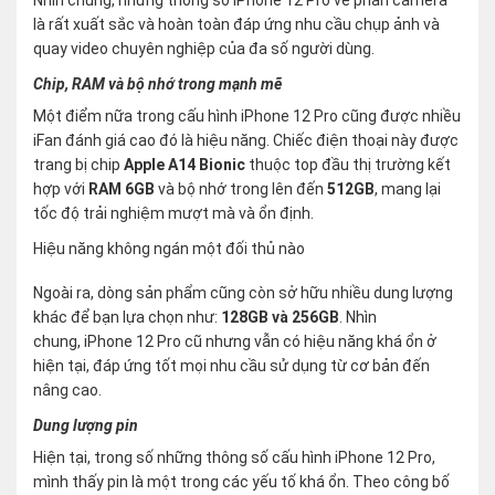
là rất xuất sắc và hoàn toàn đáp ứng nhu cầu chụp ảnh và
quay video chuyên nghiệp của đa số người dùng.
Chip, RAM và bộ nhớ trong mạnh mẽ
Một điểm nữa trong cấu hình iPhone 12 Pro cũng được nhiều
iFan đánh giá cao đó là hiệu năng. Chiếc điện thoại này được
trang bị chip
Apple A14 Bionic
thuộc top đầu thị trường kết
hợp với
RAM 6GB
và bộ nhớ trong lên đến
512GB
, mang lại
tốc độ trải nghiệm mượt mà và ổn định.
Hiệu năng không ngán một đối thủ nào
Ngoài ra, dòng sản phẩm cũng còn sở hữu nhiều dung lượng
khác để bạn lựa chọn như:
128GB và 256GB
. Nhìn
chung, iPhone 12 Pro cũ nhưng vẫn có hiệu năng khá ổn ở
hiện tại, đáp ứng tốt mọi nhu cầu sử dụng từ cơ bản đến
nâng cao.
Dung lượng pin
Hiện tại, trong số những thông số cấu hình iPhone 12 Pro,
mình thấy pin là một trong các yếu tố khá ổn. Theo công bố