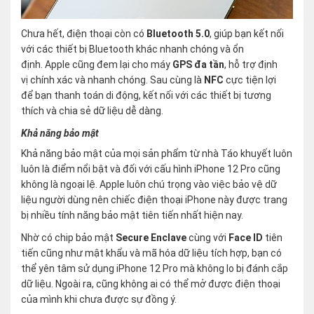
Chưa hết, điện thoại còn có
Bluetooth 5.0
, giúp bạn kết nối
với các thiết bị Bluetooth khác nhanh chóng và ổn
định. Apple cũng đem lại cho máy
GPS đa tần
, hỗ trợ định
vị chính xác và nhanh chóng. Sau cùng là
NFC
cực tiện lợi
để bạn thanh toán di động, kết nối với các thiết bị tương
thích và chia sẻ dữ liệu dễ dàng.
Khả năng bảo mật
Khả năng bảo mật của mọi sản phẩm từ nhà Táo khuyết luôn
luôn là điểm nổi bật và đối với cấu hình iPhone 12 Pro cũng
không là ngoại lệ. Apple luôn chú trọng vào việc bảo vệ dữ
liệu người dùng nên chiếc điện thoại iPhone này được trang
bị nhiều tính năng bảo mật tiên tiến nhất hiện nay.
Nhờ có chip bảo mật
Secure Enclave
cùng với
Face ID
tiên
tiến cũng như mật khẩu và mã hóa dữ liệu tích hợp, bạn có
thể yên tâm sử dụng iPhone 12 Pro mà không lo bị đánh cắp
dữ liệu. Ngoài ra, cũng không ai có thể mở được điện thoại
của mình khi chưa được sự đồng ý.