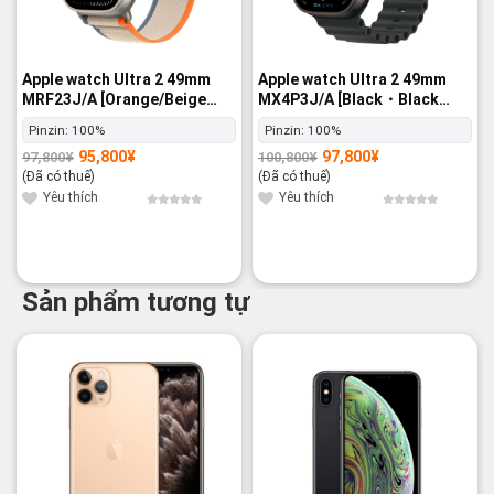
Apple watch Ultra 2 49mm
Apple watch Ultra 2 49mm
MRF23J/A [Orange/Beige
MX4P3J/A [Black・Black
Trail Loop M/L] GPS+Cellular
Ocean Band] GPS+Cellular -
Pinzin:
100%
Pinzin:
100%
- Nguyên hộp
Nguyên hộp
95,800
¥
97,800
¥
97,800
¥
100,800
¥
Giá
Giá
Giá
Giá
gốc
hiện
gốc
hiện
(Đã có thuế)
(Đã có thuế)
là:
tại
là:
tại
97,800¥.
là:
100,800¥.
là:
Yêu thích
Yêu thích
95,800¥.
97,800¥.
Sản phẩm tương tự
-16%
-17%