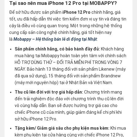
Tại sao nên mua iPhone 12 Pro tại MOBAPPY?
Để sở hữu được sản phẩm
iPhone 12 Pro
chính hãng, giá
tốt, ưu đãi hấp dẫn thì việc tìm kiếm đơn vị uy tín và đáng tin
cậy là điều vô cùng quan trọng. Một trong những hệ thống
cung cấp sản công nghệ chính hãng, giá tốt hiện nay
là
Mobappy – Hệ thống bán lẻ di động tại Nhật
:
Sản phẩm chính hãng, có bảo hành đầy đủ:
Khách hàng
mua hàng tại Mobappy hoàn toàn yên tâm với chính sách
HỖ TRỢ DÙNG THỬ – ĐỔI TRẢ MIỄN PHÍ TRONG VÒNG 7
NGÀY. Bảo hành 13 tháng đối với sản phẩm Likenew (máy
đã qua sử dụng), 15 tháng đối với sản phẩm Brandnew
(máy mới nguyên hộp) tại ở Nhật Bản và Việt Nam.
Thu cũ lên đời với trợ giá hấp dẫn:
Chương trình mang
đến trải nghiệm độc đáo với chương trình thu cũ lên đời
vô cùng hấp dẫn. Bạn sẽ được hưởng trợ giá cao cho
chiếc iPhone cũ của mình, giúp giảm đáng kể chi phí khi
sở hữu iPhone 12 Pro.
Tặng kèm/ Giảm giá sâu cho phụ kiện mua kèm:
Khi mua
kèm phụ kiện tại cửa hàng cùng với chiếc iPhone 12 Pro,