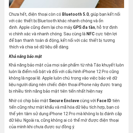
Chưa hết, điện thoại còn có
Bluetooth 5.0
, giúp bạn kết nối
với các thiết bị Bluetooth khác nhanh chóng và ổn
định. Apple cũng đem lại cho máy
GPS đa tần
, hỗ trợ định
vị chính xác và nhanh chóng. Sau cùng là
NFC
cực tiện lợi
để bạn thanh toán di động, kết nối với các thiết bị tương
thích và chia sẻ dữ liệu dễ dàng.
Khả năng bảo mật
Khả năng bảo mật của mọi sản phẩm từ nhà Táo khuyết luôn
luôn là điểm nổi bật và đối với cấu hình iPhone 12 Pro cũng
không là ngoại lệ. Apple luôn chú trọng vào việc bảo vệ dữ
liệu người dùng nên chiếc điện thoại iPhone này được trang
bị nhiều tính năng bảo mật tiên tiến nhất hiện nay.
Nhờ có chip bảo mật
Secure Enclave
cùng với
Face ID
tiên
tiến cũng như mật khẩu và mã hóa dữ liệu tích hợp, bạn có
thể yên tâm sử dụng iPhone 12 Pro mà không lo bị đánh cắp
dữ liệu. Ngoài ra, cũng không ai có thể mở được điện thoại
của mình khi chưa được sự đồng ý.