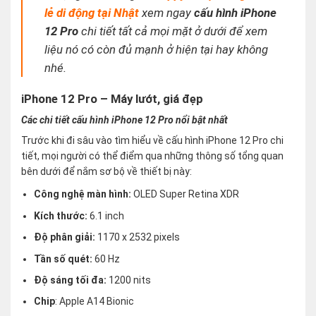
lẻ di động tại Nhật
xem ngay
cấu hình iPhone
12 Pro
chi tiết tất cả mọi mặt ở dưới để xem
liệu nó có còn đủ mạnh ở hiện tại hay không
nhé
.
iPhone 12 Pro – Máy lướt, giá đẹp
Các chi tiết cấu hình iPhone 12 Pro nổi bật nhất
Trước khi đi sâu vào tìm hiểu về cấu hình iPhone 12 Pro chi
tiết, mọi người có thể điểm qua những thông số tổng quan
bên dưới để nắm sơ bộ về thiết bị này:
Công nghệ màn hình:
OLED Super Retina XDR
Kích thước:
6.1 inch
Độ phân giải:
1170 x 2532 pixels
Tần số quét:
60 Hz
Độ sáng tối đa:
1200 nits
Chip
: Apple A14 Bionic