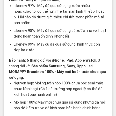
Likenew
- Máy đã qua sử dụng
Likenew 97% : Máy đã qua sử dụng xước nhiều
hoặc xước to, có thể nứt nhẹ tại màn hình thiết bị hoặc
bị 1 lỗi nào đó được giới thiệu chi tiết trong phần mô tả
sản phẩm.
Likenew 98% : Máy đã qua sử dụng có xước nhẹ vỏ, hoạt
động hoàn toàn ổn định, không lỗi.
Likenew 99% : Máy cũ đã qua sử dụng, hình thức còn
đẹp ko xước.
Bảo hành: 6
tháng đối với
iPhone, iPad, Apple Watch
, 3
tháng đối với
Sản phẩm Samsung, Sony, Oppo...
tại
MOBAPPY
Brandnew 100%
- Máy mới hoàn toàn chưa qua
sử dụng.
Nguyên hộp: Mới nguyên hộp 100% chưa bóc seal máy,
chưa kích hoạt (Có 1 số trường hợp ngoại lệ có thể đã
kích hoạt bảo hành online)
Mở hộp 100%: Máy mới chưa qua sử dụng nhưng đã mở
hộp để kiểm tra và đã kích hoạt bảo hành chính hãng.