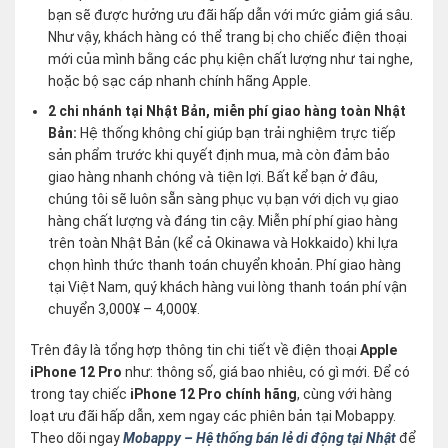
bạn sẽ được hưởng ưu đãi hấp dẫn với mức giảm giá sâu.
Như vậy, khách hàng có thể trang bị cho chiếc điện thoại
mới của mình bằng các phụ kiện chất lượng như tai nghe,
hoặc bộ sạc cáp nhanh chính hãng Apple.
2 chi nhánh tại Nhật Bản, miễn phí giao hàng toàn Nhật
Bản:
Hệ thống không chỉ giúp bạn trải nghiệm trực tiếp
sản phẩm trước khi quyết định mua, mà còn đảm bảo
giao hàng nhanh chóng và tiện lợi. Bất kể bạn ở đâu,
chúng tôi sẽ luôn sẵn sàng phục vụ bạn với dịch vụ giao
hàng chất lượng và đáng tin cậy. Miễn phí phí giao hàng
trên toàn Nhật Bản (kể cả Okinawa và Hokkaido) khi lựa
chọn hình thức thanh toán chuyển khoản. Phí giao hàng
tại Việt Nam, quý khách hàng vui lòng thanh toán phí vận
chuyển 3,000¥ – 4,000¥.
Trên đây là tổng hợp thông tin chi tiết về điện thoại
Apple
iPhone 12 Pro
như: thông số, giá bao nhiêu, có gì mới. Để có
trong tay chiếc
iPhone 12 Pro chính hãng
, cùng với hàng
loạt ưu đãi hấp dẫn, xem ngay các phiên bản tại Mobappy.
Theo dõi ngay
Mobappy – Hệ thống bán lẻ di động tại Nhật
để