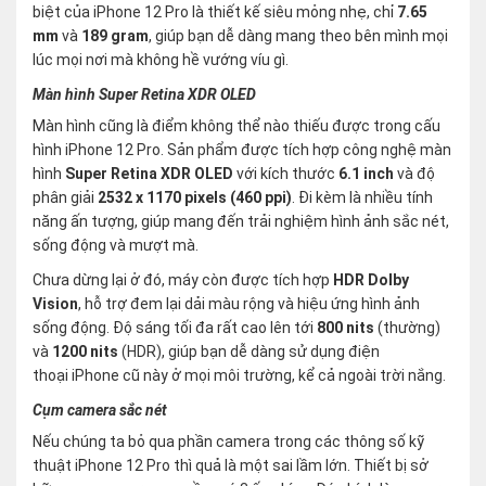
biệt của iPhone 12 Pro là thiết kế siêu mỏng nhẹ, chỉ
7.65
mm
và
189 gram
, giúp bạn dễ dàng mang theo bên mình mọi
lúc mọi nơi mà không hề vướng víu gì.
Màn hình Super Retina XDR OLED
Màn hình cũng là điểm không thể nào thiếu được trong cấu
hình iPhone 12 Pro. Sản phẩm được tích hợp công nghệ màn
hình
Super Retina XDR OLED
với kích thước
6.1 inch
và độ
phân giải
2532 x 1170 pixels (460 ppi)
. Đi kèm là nhiều tính
năng ấn tượng, giúp mang đến trải nghiệm hình ảnh sắc nét,
sống động và mượt mà.
Chưa dừng lại ở đó, máy còn được tích hợp
HDR Dolby
Vision
, hỗ trợ đem lại dải màu rộng và hiệu ứng hình ảnh
sống động. Độ sáng tối đa rất cao lên tới
800 nits
(thường)
và
1200 nits
(HDR), giúp bạn dễ dàng sử dụng điện
thoại iPhone cũ này ở mọi môi trường, kể cả ngoài trời nắng.
Cụm camera sắc nét
Nếu chúng ta bỏ qua phần camera trong các thông số kỹ
thuật iPhone 12 Pro thì quả là một sai lầm lớn. Thiết bị sở