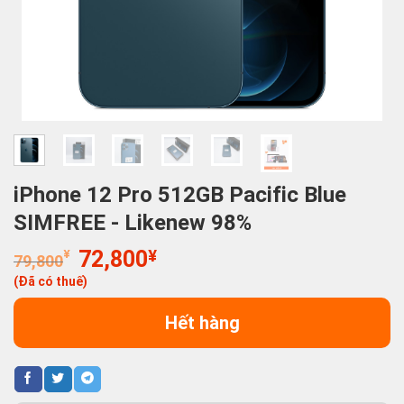
iPhone 12 Pro 512GB Pacific Blue
SIMFREE - Likenew 98%
Giá
Giá
¥
72,800
¥
79,800
gốc
hiện
(Đã có thuế)
là:
tại
79,800¥.
là:
Hết hàng
72,800¥.