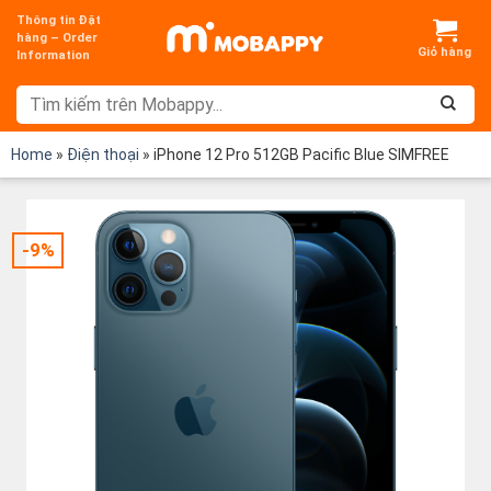
Chuyển
Thông tin Đặt
đến
hàng – Order
Information
nội
dung
Home
»
Điện thoại
»
iPhone 12 Pro 512GB Pacific Blue SIMFREE
-9%