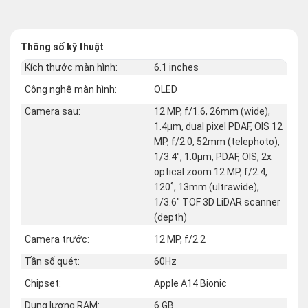
Thông số kỹ thuật
Kích thước màn hình:
6.1 inches
Công nghệ màn hình:
OLED
Camera sau:
12 MP, f/1.6, 26mm (wide),
1.4µm, dual pixel PDAF, OIS 12
MP, f/2.0, 52mm (telephoto),
1/3.4", 1.0µm, PDAF, OIS, 2x
optical zoom 12 MP, f/2.4,
120˚, 13mm (ultrawide),
1/3.6" TOF 3D LiDAR scanner
(depth)
Camera trước:
12 MP, f/2.2
Tần số quét:
60Hz
Chipset:
Apple A14 Bionic
Dung lượng RAM:
6 GB