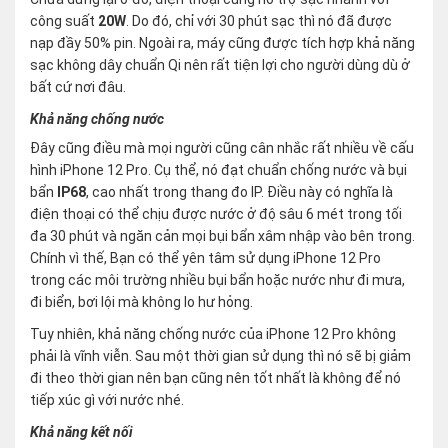
công suất
20W
. Do đó, chỉ với 30 phút sạc thì nó đã được
nạp đầy 50% pin. Ngoài ra, máy cũng được tích hợp khả năng
sạc không dây chuẩn Qi nên rất tiện lợi cho người dùng dù ở
bất cứ nơi đâu.
Khả năng chống nước
Đây cũng điều mà mọi người cũng cân nhắc rất nhiều về cấu
hình iPhone 12 Pro. Cụ thể, nó đạt chuẩn chống nước và bụi
bẩn
IP68
, cao nhất trong thang đo IP. Điều này có nghĩa là
điện thoại có thể chịu được nước ở độ sâu 6 mét trong tối
đa 30 phút và ngăn cản mọi bụi bẩn xâm nhập vào bên trong.
Chính vì thế, Bạn có thể yên tâm sử dụng iPhone 12 Pro
trong các môi trường nhiều bụi bẩn hoặc nước như đi mưa,
đi biển, bơi lội mà không lo hư hỏng.
Tuy nhiên, khả năng chống nước của iPhone 12 Pro không
phải là vĩnh viễn. Sau một thời gian sử dụng thì nó sẽ bị giảm
đi theo thời gian nên bạn cũng nên tốt nhất là không để nó
tiếp xúc gì với nước nhé.
Khả năng kết nối