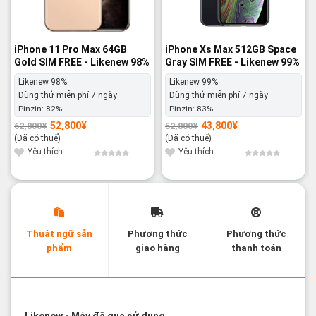
iPhone 11 Pro Max 64GB
iPhone Xs Max 512GB Space
Gold SIM FREE - Likenew 98%
Gray SIM FREE - Likenew 99%
Likenew 98%
Likenew 99%
Dùng thử miễn phí 7 ngày
Dùng thử miễn phí 7 ngày
Pinzin:
82%
Pinzin:
83%
52,800
¥
43,800
¥
62,800
¥
52,800
¥
Giá
Giá
Giá
Giá
gốc
hiện
gốc
hiện
(Đã có thuế)
(Đã có thuế)
là:
tại
là:
tại
62,800¥.
là:
52,800¥.
là:
Yêu thích
Yêu thích
52,800¥.
43,800¥.
Thuật ngữ sản
Phương thức
Phương thức
phẩm
giao hàng
thanh toán
Các thuật ngữ sản phẩm Likenew - Brandnew