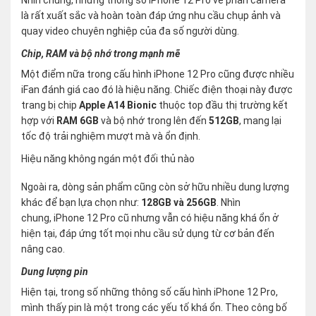
là rất xuất sắc và hoàn toàn đáp ứng nhu cầu chụp ảnh và
quay video chuyên nghiệp của đa số người dùng.
Chip, RAM và bộ nhớ trong mạnh mẽ
Một điểm nữa trong cấu hình iPhone 12 Pro cũng được nhiều
iFan đánh giá cao đó là hiệu năng. Chiếc điện thoại này được
trang bị chip
Apple A14 Bionic
thuộc top đầu thị trường kết
hợp với
RAM 6GB
và bộ nhớ trong lên đến
512GB
, mang lại
tốc độ trải nghiệm mượt mà và ổn định.
Hiệu năng không ngán một đối thủ nào
Ngoài ra, dòng sản phẩm cũng còn sở hữu nhiều dung lượng
khác để bạn lựa chọn như:
128GB và 256GB
. Nhìn
chung, iPhone 12 Pro cũ nhưng vẫn có hiệu năng khá ổn ở
hiện tại, đáp ứng tốt mọi nhu cầu sử dụng từ cơ bản đến
nâng cao.
Dung lượng pin
Hiện tại, trong số những thông số cấu hình iPhone 12 Pro,
mình thấy pin là một trong các yếu tố khá ổn. Theo công bố