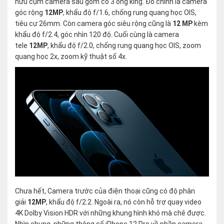
hữu cụm camera sau gồm có 3 ống kíng. Đó chính là camera
góc rộng
12MP
, khẩu độ f/1.6, chống rung quang học OIS,
tiêu cự 26mm. Còn camera góc siêu rộng cũng là
12 MP
kèm
khẩu độ f/2.4, góc nhìn 120 độ. Cuối cùng là camera
tele
12MP
, khẩu độ f/2.0, chống rung quang học OIS, zoom
quang học 2x, zoom kỹ thuật số 4x.
Chưa hết, Camera trước của điện thoại cũng có độ phân
giải
12MP
, khẩu độ f/2.2. Ngoài ra, nó còn hỗ trợ quay video
4K Dolby Vision HDR với những khung hình khó mà chê được.
Nhìn chung, những thông số iPhone 12 Pro về phần camera