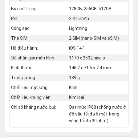
Bộ nhớ trong:
128GB, 256GB, 512GB
Pin:
2.815mAh
Cổng sạc:
Lightning
Thẻ SIM:
2 SIM (nano‑SIM và eSIM)
Hệ điều hành:
iOS 14.1
Độ phân giải màn hình:
1170 x 2532 pixels
Kích thước:
146.7 x 71.5 x 7.4 mm
Trọng lượng:
189 g
Chất liệu mặt lưng:
Kính
Chất liệu khung viền:
Kim loại
Chỉ số kháng nước, bụi:
Đạt mức IP68 (chống nước ở
độ sâu tối đa 6 mét trong
vòng tối đa 30 phút)