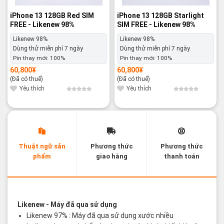
iPhone 13 128GB Red SIM
iPhone 13 128GB Starlight
FREE - Likenew 98%
SIM FREE - Likenew 98%
Likenew 98%
Likenew 98%
Dùng thử miễn phí 7 ngày
Dùng thử miễn phí 7 ngày
Pin thay mới:
100%
Pin thay mới:
100%
60,800
¥
60,800
¥
(Đã có thuế)
(Đã có thuế)
Yêu thích
Yêu thích
Thuật ngữ sản
Phương thức
Phương thức
phẩm
giao hàng
thanh toán
Các thuật ngữ sản phẩm Likenew - Brandnew
Likenew
- Máy đã qua sử dụng
Likenew 97% : Máy đã qua sử dụng xước nhiều