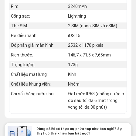
Pin:
3240mAh
Cổng sạc:
Lightning
Thẻ SIM:
2 SIM (nano‑SIM và eSIM)
Hệ điều hành:
iOS 15
Độ phân giải màn hình:
2532 x 1170 pixels
Kích thước:
146,7 x 71,5 x 7,65mm
Trọng lượng:
173g
Chất liệu mặt lưng:
Kính
Chất liệu khung viền:
Nhôm
Chỉ số kháng nước, bụi:
Đạt mức IP68 (chống nước ở
độ sâu tối đa 6 mét trong
vòng tối đa 30 phút)
Dùng eSIM có thực sự phức tạp như bạn nghĩ? Sự
thật có thể khiến bạn bất ngờ!