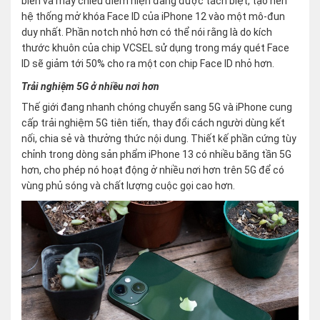
biến và máy chiếu điểm hiện đang được tách biệt, tạo nên
hệ thống mở khóa Face ID của iPhone 12 vào một mô-đun
duy nhất. Phần notch nhỏ hơn có thể nói rằng là do kích
thước khuôn của chip VCSEL sử dụng trong máy quét Face
ID sẽ giảm tới 50% cho ra một con chip Face ID nhỏ hơn.
Trải nghiệm 5G ở nhiều nơi hơn
Thế giới đang nhanh chóng chuyển sang 5G và iPhone cung
cấp trải nghiệm 5G tiên tiến, thay đổi cách người dùng kết
nối, chia sẻ và thưởng thức nội dung. Thiết kế phần cứng tùy
chỉnh trong dòng sản phẩm iPhone 13 có nhiều băng tần 5G
hơn, cho phép nó hoạt động ở nhiều nơi hơn trên 5G để có
vùng phủ sóng và chất lượng cuộc gọi cao hơn.