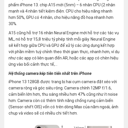
phẩm iPhone 13. chip A15 mới (5nm) – 6 nhân CPU (2 nhận
mạnh và 4 nhân tiết kiệm điện. CPU cho hiệu năng nhanh
hơn 50%, GPU có 4 nhân, cho hiệu năng đồ hoạ nhanh hơn
30%.
A15 cũng hỗ trợ 16 nhân Neural Engine mới hỗ trợ các tác vụ
ML, nó hỗ trợ 15,8 triệu tỷ phép tính mỗi giây. Neural Engine
sẽ kết hợp giữa CPU và GPU để xử lý các ứng dụng kết hợp
với phần mềm tuỳ chỉnh theo thời gian thực, nhanh hơn, ví dụ
như các app có liên quan đến AR, hoặc các app có chèn hiệu
ứng vào bối cảnh thực tế,…
Hệ thống camera kép tiên tiến nhất trên iPhone
iPhone 13 128GB được trang bị hai cụm camera đặt xéo với
camera rộng và góc siêu rộng. Camera chính 12MP f/1.6,
cảm biến lớn hơn, thu sáng nhiều hơn 47% cũng như ít noise
hơn. Camera còn có thêm tính năng chống rung cảm biến
(Sensor-shift OIS) vốn có trên dòng Max của năm ngoái, ảnh
chụp và video sẽ có nhiều chi tiết hơn.