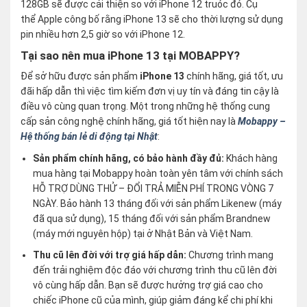
128GB sẽ được cải thiện so với iPhone 12 truóc đó. Cụ
thể Apple công bố rằng iPhone 13 sẽ cho thời lượng sử dụng
pin nhiều hơn 2,5 giờ so với iPhone 12.
Tại sao nên mua iPhone 13 tại MOBAPPY?
Để sở hữu được sản phẩm
iPhone 13
chính hãng, giá tốt, ưu
đãi hấp dẫn thì việc tìm kiếm đơn vị uy tín và đáng tin cậy là
điều vô cùng quan trọng. Một trong những hệ thống cung
cấp sản công nghệ chính hãng, giá tốt hiện nay là
Mobappy –
Hệ thống bán lẻ di động tại Nhật
:
Sản phẩm chính hãng, có bảo hành đầy đủ:
Khách hàng
mua hàng tại Mobappy hoàn toàn yên tâm với chính sách
HỖ TRỢ DÙNG THỬ – ĐỔI TRẢ MIỄN PHÍ TRONG VÒNG 7
NGÀY. Bảo hành 13 tháng đối với sản phẩm Likenew (máy
đã qua sử dụng), 15 tháng đối với sản phẩm Brandnew
(máy mới nguyên hộp) tại ở Nhật Bản và Việt Nam.
Thu cũ lên đời với trợ giá hấp dẫn:
Chương trình mang
đến trải nghiệm độc đáo với chương trình thu cũ lên đời
vô cùng hấp dẫn. Bạn sẽ được hưởng trợ giá cao cho
chiếc iPhone cũ của mình, giúp giảm đáng kể chi phí khi