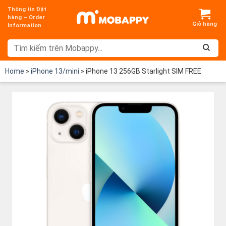
Chuyển
Thông tin Đặt
đến
hàng – Order
Information
nội
dung
Home
»
iPhone 13/mini
»
iPhone 13 256GB Starlight SIM FREE