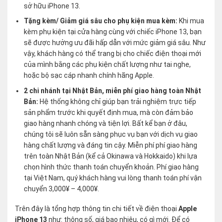
sở hữu iPhone 13.
Tặng kèm/ Giảm giá sâu cho phụ kiện mua kèm:
Khi mua
kèm phụ kiện tại cửa hàng cùng với chiếc iPhone 13, bạn
sẽ được hưởng ưu đãi hấp dẫn với mức giảm giá sâu. Như
vậy, khách hàng có thể trang bị cho chiếc điện thoại mới
của mình bằng các phụ kiện chất lượng như tai nghe,
hoặc bộ sạc cáp nhanh chính hãng Apple.
2 chi nhánh tại Nhật Bản, miễn phí giao hàng toàn Nhật
Bản:
Hệ thống không chỉ giúp bạn trải nghiệm trực tiếp
sản phẩm trước khi quyết định mua, mà còn đảm bảo
giao hàng nhanh chóng và tiện lợi. Bất kể bạn ở đâu,
chúng tôi sẽ luôn sẵn sàng phục vụ bạn với dịch vụ giao
hàng chất lượng và đáng tin cậy. Miễn phí phí giao hàng
trên toàn Nhật Bản (kể cả Okinawa và Hokkaido) khi lựa
chọn hình thức thanh toán chuyển khoản. Phí giao hàng
tại Việt Nam, quý khách hàng vui lòng thanh toán phí vận
chuyển 3,000¥ – 4,000¥.
Trên đây là tổng hợp thông tin chi tiết về điện thoại
Apple
iPhone 13
như: thông số, giá bao nhiêu, có gì mới. Để có