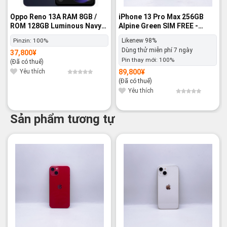
Oppo Reno 13A RAM 8GB /
iPhone 13 Pro Max 256GB
ROM 128GB Luminous Navy
Alpine Green SIM FREE -
SIM FREE - Nguyên hộp
Likenew 98%
Pinzin:
100%
Likenew 98%
Dùng thử miễn phí 7 ngày
37,800
¥
Pin thay mới:
100%
(Đã có thuế)
Yêu thích
89,800
¥
(Đã có thuế)
Yêu thích
Sản phẩm tương tự