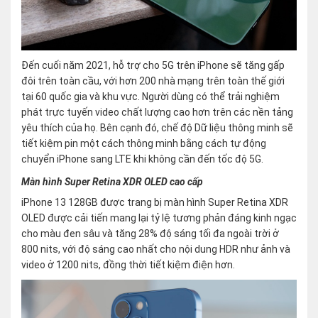
Đến cuối năm 2021, hỗ trợ cho 5G trên iPhone sẽ tăng gấp
đôi trên toàn cầu, với hơn 200 nhà mạng trên toàn thế giới
tại 60 quốc gia và khu vực. Người dùng có thể trải nghiệm
phát trực tuyến video chất lượng cao hơn trên các nền tảng
yêu thích của họ. Bên cạnh đó, chế độ Dữ liệu thông minh sẽ
tiết kiệm pin một cách thông minh bằng cách tự động
chuyển iPhone sang LTE khi không cần đến tốc độ 5G.
Màn hình Super Retina XDR OLED cao cấp
iPhone 13 128GB được trang bị màn hình Super Retina XDR
OLED được cải tiến mang lại tỷ lệ tương phản đáng kinh ngạc
cho màu đen sâu và tăng 28% độ sáng tối đa ngoài trời ở
800 nits, với độ sáng cao nhất cho nội dung HDR như ảnh và
video ở 1200 nits, đồng thời tiết kiệm điện hơn.