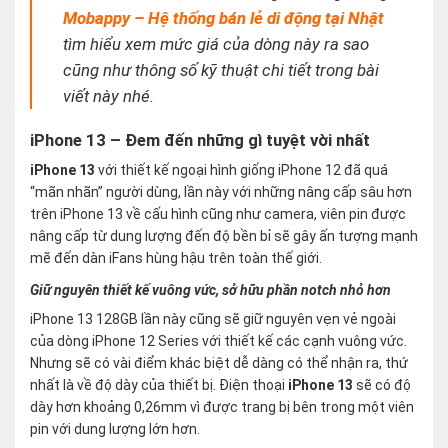
Mobappy – Hệ thống bán lẻ di động tại Nhật
tìm hiểu xem mức giá của dòng này ra sao
cũng như thông số kỹ thuật chi tiết trong bài
viết này nhé.
iPhone 13 – Đem đến những gì tuyệt vời nhất
iPhone 13
với thiết kế ngoại hình giống iPhone 12 đã quá
“mãn nhãn” người dùng, lần này với những nâng cấp sâu hơn
trên iPhone 13 về cấu hình cũng như camera, viên pin được
nâng cấp từ dung lượng đến độ bền bỉ sẽ gây ấn tượng mạnh
mẽ đến dàn iFans hùng hậu trên toàn thế giới.
Giữ nguyên thiết kế vuông vức, sở hữu phần notch nhỏ hơn
iPhone 13 128GB lần này cũng sẽ giữ nguyên vẹn vẻ ngoài
của dòng iPhone 12 Series với thiết kế các cạnh vuông vức.
Nhưng sẽ có vài điểm khác biệt dễ dàng có thể nhận ra, thứ
nhất là về độ dày của thiết bị. Điện thoại
iPhone 13
sẽ có độ
dày hơn khoảng 0,26mm vì được trang bị bên trong một viên
pin với dung lượng lớn hơn.