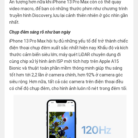
Ấn tượng hơn nữa khi iPhone 13 Pro Max còn có thể quay
video macro, để bạn có những thước phim như chương trình
truyền hình Discovery, lưu lại cảnh thiên nhiên ở góc nhìn gần
nhất.
Chụp đêm sáng rõ như ban ngày
iPhone 13 Pro Max hội tụ đủ những yếu tố để trở thành chiếc
điện thoại chụp đêm xuất sắc nhất hiện nay. Khẩu độ và kích
thước cảm biến siêu lớn; máy quét LiDAR chuyên dụng đi
cùng chip xử lý hình ảnh ISP mới tích hợp trên Apple A15
Bionic và thuật toán phần mềm thông minh giúp thu sáng
tốt hơn tới 2,2 lần ở camera chính, hơn 92% ở camera góc
siêu rộng. Hơn nữa, tất cả các camera trên điện thoại đều
có chế độ chụp đêm, cho hình ảnh luôn rõ nét trong đêm tối.