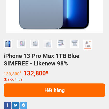
iPhone 13 Pro Max 1TB Blue
SIMFREE - Likenew 98%
Giá
Giá
¥
132,800
¥
139,800
gốc
hiện
(Đã có thuế)
là:
tại
139,800¥.
là:
Hết hàng
132,800¥.