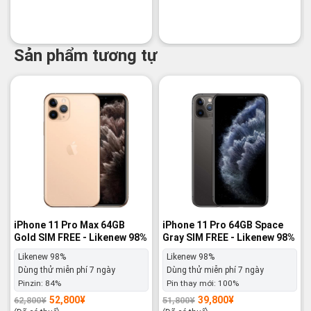
Sản phẩm tương tự
-16%
-23%
iPhone 11 Pro Max 64GB
iPhone 11 Pro 64GB Space
Gold SIM FREE - Likenew 98%
Gray SIM FREE - Likenew 98%
Likenew 98%
Likenew 98%
Dùng thử miễn phí 7 ngày
Dùng thử miễn phí 7 ngày
Pinzin:
84%
Pin thay mới:
100%
52,800
¥
39,800
¥
62,800
¥
51,800
¥
Giá
Giá
Giá
Giá
gốc
hiện
gốc
hiện