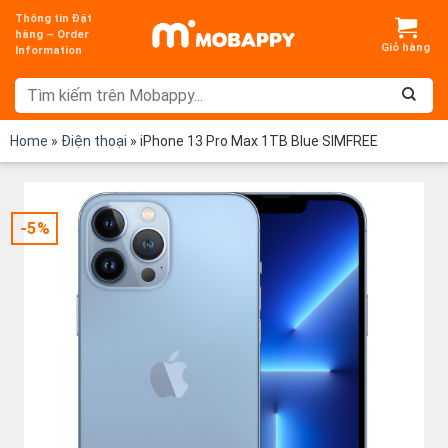
Chuyển
Thông tin Đặt
đến
hàng – Order
Information
nội
dung
Home
»
Điện thoại
»
iPhone 13 Pro Max 1TB Blue SIMFREE
-5%