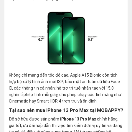
Không chỉ mang đến tốc độ cao, Apple A15 Bionic còn tích
hợp bộ xử lý hình ảnh mới ISP; bảo mật an toàn dữ liệu Face
ID, các thông tin cá nhân; hỗ trợ trí tuệ nhân tạo với 15,8
nghìn tỉ phép tính mỗi giây, cho phép chạy các tính năng như
Cinematic hay Smart HDR 4 trơn tru và ổn định.
Tại sao nên mua iPhone 13 Pro Max tại MOBAPPY?
Để sở hữu được sản phẩm
iPhone 13 Pro Max
chính hãng,
giá tốt, ưu đãi hấp dẫn thì việc tìm kiếm đơn vị uy tín và đáng
tin cậy là điều vô cùng quan trọng. Một trong những hệ