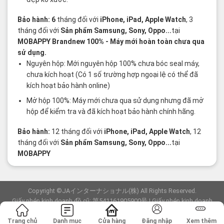
Bảo hành: 6
tháng đối với
iPhone, iPad, Apple Watch
, 3
tháng đối với
Sản phẩm Samsung, Sony, Oppo...
tại
MOBAPPY
Brandnew 100%
- Máy mới hoàn toàn chưa qua
sử dụng.
Nguyên hộp: Mới nguyên hộp 100% chưa bóc seal máy,
chưa kích hoạt (Có 1 số trường hợp ngoại lệ có thể đã
kích hoạt bảo hành online)
Mở hộp 100%: Máy mới chưa qua sử dụng nhưng đã mở
hộp để kiểm tra và đã kích hoạt bảo hành chính hãng.
Bảo hành:
12 tháng đối với
iPhone, iPad, Apple Watch
, 12
tháng đối với
Sản phẩm Samsung, Sony, Oppo...
tại
MOBAPPY
Copyright ©JAインターナショナル(株) All Rights Reserved.
Giấy phép kinh doanh đồ cũ: 第541161905900号 | Giấy phép kinh doanh
viễn thông: F-23-03154
Trang chủ
Danh mục
Cửa hàng
Đăng nhập
Xem thêm