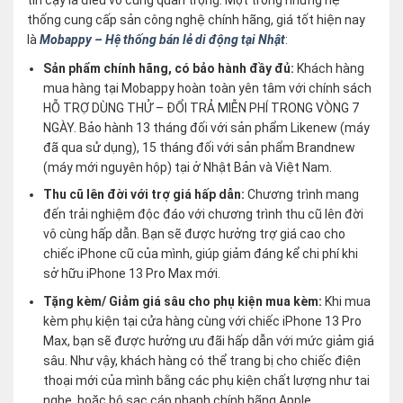
thống cung cấp sản công nghệ chính hãng, giá tốt hiện nay
là
Mobappy – Hệ thống bán lẻ di động tại Nhật
:
Sản phẩm chính hãng, có bảo hành đầy đủ:
Khách hàng
mua hàng tại Mobappy hoàn toàn yên tâm với chính sách
HỖ TRỢ DÙNG THỬ – ĐỔI TRẢ MIỄN PHÍ TRONG VÒNG 7
NGÀY. Bảo hành 13 tháng đối với sản phẩm Likenew (máy
đã qua sử dụng), 15 tháng đối với sản phẩm Brandnew
(máy mới nguyên hộp) tại ở Nhật Bản và Việt Nam.
Thu cũ lên đời với trợ giá hấp dẫn:
Chương trình mang
đến trải nghiệm độc đáo với chương trình thu cũ lên đời
vô cùng hấp dẫn. Bạn sẽ được hưởng trợ giá cao cho
chiếc iPhone cũ của mình, giúp giảm đáng kể chi phí khi
sở hữu iPhone 13 Pro Max mới.
Tặng kèm/ Giảm giá sâu cho phụ kiện mua kèm:
Khi mua
kèm phụ kiện tại cửa hàng cùng với chiếc iPhone 13 Pro
Max, bạn sẽ được hưởng ưu đãi hấp dẫn với mức giảm giá
sâu. Như vậy, khách hàng có thể trang bị cho chiếc điện
thoại mới của mình bằng các phụ kiện chất lượng như tai
nghe, hoặc bộ sạc cáp nhanh chính hãng Apple.