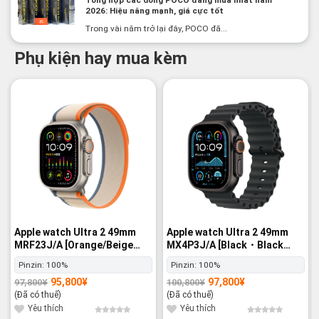
2026: Hiệu năng mạnh, giá cực tốt
Trong vài năm trở lại đây, POCO đã...
Phụ kiện hay mua kèm
-2%
-3%
Apple watch Ultra 2 49mm
Apple watch Ultra 2 49mm
MRF23J/A [Orange/Beige
MX4P3J/A [Black・Black
Trail Loop M/L] GPS+Cellular
Ocean Band] GPS+Cellular -
Pinzin:
100%
Pinzin:
100%
- Nguyên hộp
Nguyên hộp
95,800
¥
97,800
¥
97,800
¥
100,800
¥
Giá
Giá
Giá
Giá
gốc
hiện
gốc
hiện
(Đã có thuế)
(Đã có thuế)
là:
tại
là:
tại
97,800¥.
là:
100,800¥.
là:
Yêu thích
Yêu thích
95,800¥.
97,800¥.