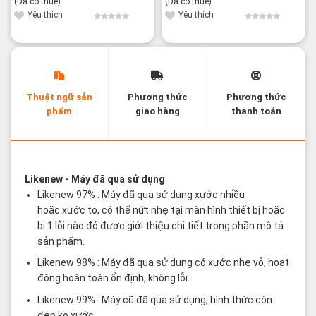
(Đã có thuế)
(Đã có thuế)
là:
tại
là:
tại
62,800¥.
là:
51,800¥.
là:
Yêu thích
Yêu thích
52,800¥.
39,800¥.
Thuật ngữ sản
Phương thức
Phương thức
phẩm
giao hàng
thanh toán
Các thuật ngữ sản phẩm Likenew - Brandnew
Likenew
- Máy đã qua sử dụng
Likenew 97% : Máy đã qua sử dụng xước nhiều
hoặc xước to, có thể nứt nhẹ tại màn hình thiết bị hoặc
bị 1 lỗi nào đó được giới thiệu chi tiết trong phần mô tả
sản phẩm.
Likenew 98% : Máy đã qua sử dụng có xước nhẹ vỏ, hoạt
động hoàn toàn ổn định, không lỗi.
Likenew 99% : Máy cũ đã qua sử dụng, hình thức còn
đẹp ko xước.