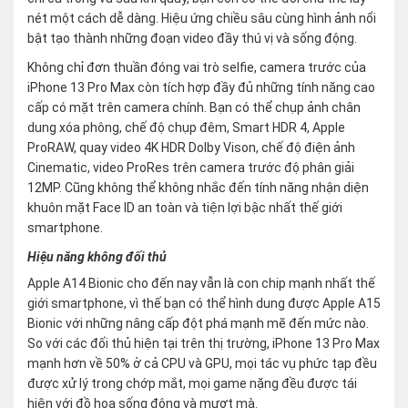
nét một cách dễ dàng. Hiệu ứng chiều sâu cùng hình ảnh nổi
bật tạo thành những đoạn video đầy thú vị và sống động.
Không chỉ đơn thuần đóng vai trò selfie, camera trước của
iPhone 13 Pro Max còn tích hợp đầy đủ những tính năng cao
cấp có mặt trên camera chính. Bạn có thể chụp ảnh chân
dung xóa phông, chế độ chụp đêm, Smart HDR 4, Apple
ProRAW, quay video 4K HDR Dolby Vison, chế độ điện ảnh
Cinematic, video ProRes trên camera trước độ phân giải
12MP. Cũng không thể không nhắc đến tính năng nhận diện
khuôn mặt Face ID an toàn và tiện lợi bậc nhất thế giới
smartphone.
Hiệu năng không đối thủ
Apple A14 Bionic cho đến nay vẫn là con chip mạnh nhất thế
giới smartphone, vì thế bạn có thể hình dung được Apple A15
Bionic với những nâng cấp đột phá mạnh mẽ đến mức nào.
So với các đối thủ hiện tại trên thị trường, iPhone 13 Pro Max
mạnh hơn về 50% ở cả CPU và GPU, mọi tác vụ phức tạp đều
được xử lý trong chớp mắt, mọi game nặng đều được tái
hiện với đồ họa sống động và mượt mà.