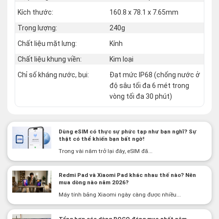
Kích thước:
160.8 x 78.1 x 7.65mm
Trọng lượng:
240g
Chất liệu mặt lưng:
Kính
Chất liệu khung viền:
Kim loại
Chỉ số kháng nước, bụi:
Đạt mức IP68 (chống nước ở
độ sâu tối đa 6 mét trong
vòng tối đa 30 phút)
Dùng eSIM có thực sự phức tạp như bạn nghĩ? Sự
thật có thể khiến bạn bất ngờ!
Trong vài năm trở lại đây, eSIM đã...
Redmi Pad và Xiaomi Pad khác nhau thế nào? Nên
mua dòng nào năm 2026?
Máy tính bảng Xiaomi ngày càng được nhiều...
Tổng hợp các dòng POCO đáng mua nhất năm