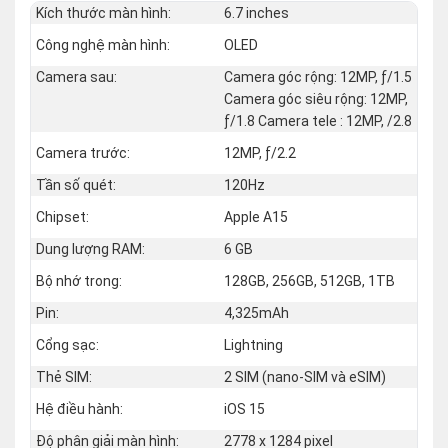
Kích thước màn hình:
6.7 inches
Công nghệ màn hình:
OLED
Camera sau:
Camera góc rộng: 12MP, ƒ/1.5
Camera góc siêu rộng: 12MP,
ƒ/1.8 Camera tele : 12MP, /2.8
Camera trước:
12MP, ƒ/2.2
Tần số quét:
120Hz
Chipset:
Apple A15
Dung lượng RAM:
6 GB
Bộ nhớ trong:
128GB, 256GB, 512GB, 1TB
Pin:
4,325mAh
Cổng sạc:
Lightning
Thẻ SIM:
2 SIM (nano‑SIM và eSIM)
Hệ điều hành:
iOS 15
Độ phân giải màn hình:
2778 x 1284 pixel