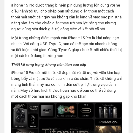
iPhone 15 Pro được trang bị viên pin dung lượng lớn cùng với hệ
điều hành tối ưu, cho phép bạn sử dụng điện thoại một cách
thoải mái suốt cả ngày mà không cần lo lắng về việc sạc pin. Khả
năng này làm cho chiếc điện thoại trở nên lý tưởng cho những
người dùng yêu thích giải trí, công việc và kết nối xã hội.
Một trong những điểm mạnh của iPhone 15 Pro là khả năng sạc
nhanh. Với cổng USB Type-C, bạn có thể sạc pin nhanh chóng
và tiết kiệm thời gian. Cổng Type-C giúp cho kết nối nhiều thiết bị
một cách dễ dàng thường hơn.
Thiết kế sang trọng, khung viền titan cao cấp
iPhone 15 Pro có một thiết kế đẹp mắt và tối ưu, với viền kim loại
bóng bẩy và mặt trước và sau kính chắc chắn. Thiết kế không chỉ
mang tính thẩm mỹ mà còn tính đến sự tiện lợi trong việc cầm
nắm. Máy sở hữu kích thước hoàn hảo để bạn có thể sử dụng
một cách thoải mái mà không gặp khó khăn.