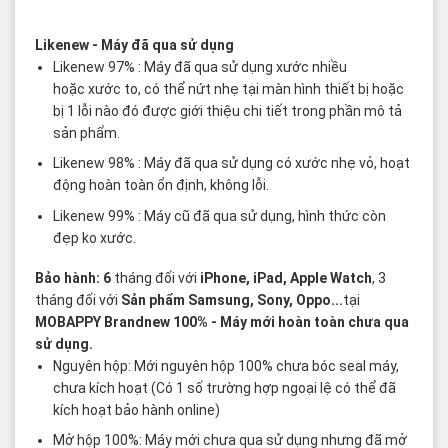
Các thuật ngữ sản phẩm Likenew - Brandnew
Likenew
- Máy đã qua sử dụng
Likenew 97% : Máy đã qua sử dụng xước nhiều
hoặc xước to, có thể nứt nhẹ tại màn hình thiết bị hoặc
bị 1 lỗi nào đó được giới thiệu chi tiết trong phần mô tả
sản phẩm.
Likenew 98% : Máy đã qua sử dụng có xước nhẹ vỏ, hoạt
động hoàn toàn ổn định, không lỗi.
Likenew 99% : Máy cũ đã qua sử dụng, hình thức còn
đẹp ko xước.
Bảo hành: 6
tháng đối với
iPhone, iPad, Apple Watch
, 3
tháng đối với
Sản phẩm Samsung, Sony, Oppo...
tại
MOBAPPY
Brandnew 100%
- Máy mới hoàn toàn chưa qua
sử dụng.
Nguyên hộp: Mới nguyên hộp 100% chưa bóc seal máy,
chưa kích hoạt (Có 1 số trường hợp ngoại lệ có thể đã
kích hoạt bảo hành online)
Mở hộp 100%: Máy mới chưa qua sử dụng nhưng đã mở