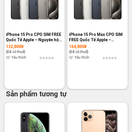
iPhone 15 Pro CPO SIM FREE
iPhone 15 Pro Max CPO SIM
Quốc Tế Apple – Nguyên hộp
FREE Quốc Tế Apple –
- Brandnew 100%
Nguyên hộp - Nguyên hộp
132,800
¥
164,800
¥
(Đã có thuế)
(Đã có thuế)
Yêu thích
Yêu thích
Sản phẩm tương tự
-20%
-16%