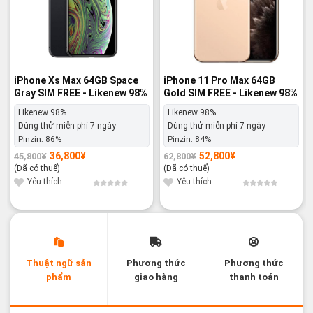
iPhone Xs Max 64GB Space
iPhone 11 Pro Max 64GB
Gray SIM FREE - Likenew 98%
Gold SIM FREE - Likenew 98%
Likenew 98%
Likenew 98%
Dùng thử miễn phí 7 ngày
Dùng thử miễn phí 7 ngày
Pinzin:
86%
Pinzin:
84%
36,800
¥
52,800
¥
45,800
¥
62,800
¥
Giá
Giá
Giá
Giá
gốc
hiện
gốc
hiện
(Đã có thuế)
(Đã có thuế)
là:
tại
là:
tại
45,800¥.
là:
62,800¥.
là:
Yêu thích
Yêu thích
36,800¥.
52,800¥.
Thuật ngữ sản
Phương thức
Phương thức
phẩm
giao hàng
thanh toán