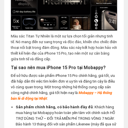
Màu sắc Titan Tự Nhiên là một sự lựa chọn tối giản nhưng tinh
tế. Nó mang đến sự sang trọng và độc đáo, khiến cho chiếc điện
thoại nổi bật trong đám đông. Màu sắc này kết hợp hoàn hảo với
thiết kế hiện đại của iPhone 15 Pro, tạo nên một sự cân bằng
giữa tinh tế và đẳng cấp.
Tại sao nên mua iPhone 15 Pro tại Mobappy?
Để sở hữu được sản phẩm iPhone 15 Pro chính hãng, giá tốt, ưu
đãi hấp dẫn thì việc tìm kiếm đơn vị uy tín và đáng tin cậy là điều
vô cùng quan trọng. Một trong những hệ thống cung cấp sản
công nghệ chính hãng, giá tốt hiện nay là
Mobappy – Hệ thống
bán lẻ di động tại Nhậ
t
:
Sản phẩm chính hãng, có bảo hành đầy đủ
: Khách hàng
mua hàng tại Mobappy hoàn toàn yên tâm với chính sách HỖ
TRỢ DÙNG THỬ – ĐỔI TRẢ MIỄN PHÍ TRONG VÒNG 7 NGÀY.
Bảo hành 13 tháng đối với sản phẩm Likenew (máy đã qua sử