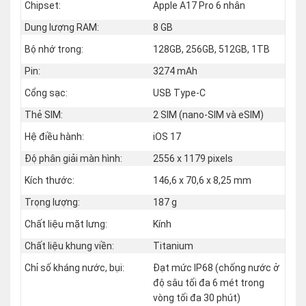
Chipset:
Apple A17 Pro 6 nhân
Dung lượng RAM:
8 GB
Bộ nhớ trong:
128GB, 256GB, 512GB, 1TB
Pin:
3274 mAh
Cổng sạc:
USB Type-C
Thẻ SIM:
2 SIM (nano‑SIM và eSIM)
Hệ điều hành:
iOS 17
Độ phân giải màn hình:
2556 x 1179 pixels
Kích thước:
146,6 x 70,6 x 8,25 mm
Trọng lượng:
187 g
Chất liệu mặt lưng:
Kính
Chất liệu khung viền:
Titanium
Chỉ số kháng nước, bụi:
Đạt mức IP68 (chống nước ở
độ sâu tối đa 6 mét trong
vòng tối đa 30 phút)