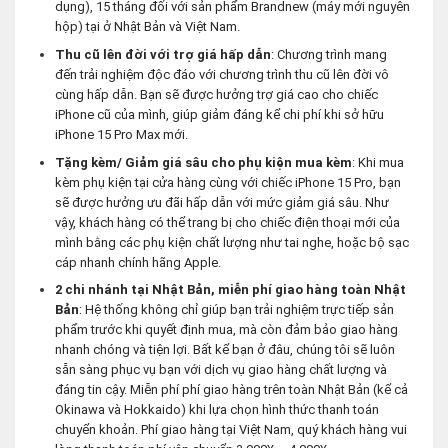
dụng), 15 tháng đối với sản phẩm Brandnew (máy mới nguyên
hộp) tại ở Nhật Bản và Việt Nam.
Thu cũ lên đời với trợ giá hấp dẫn
: Chương trình mang
đến trải nghiệm độc đáo với chương trình thu cũ lên đời vô
cùng hấp dẫn. Bạn sẽ được hưởng trợ giá cao cho chiếc
iPhone cũ của mình, giúp giảm đáng kể chi phí khi sở hữu
iPhone 15 Pro Max mới.
Tặng kèm/ Giảm giá sâu cho phụ kiện mua kèm
: Khi mua
kèm phụ kiện tại cửa hàng cùng với chiếc iPhone 15 Pro, bạn
sẽ được hưởng ưu đãi hấp dẫn với mức giảm giá sâu. Như
vậy, khách hàng có thể trang bị cho chiếc điện thoại mới của
mình bằng các phụ kiện chất lượng như tai nghe, hoặc bộ sạc
cáp nhanh chính hãng Apple.
2 chi nhánh tại Nhật Bản, miễn phí giao hàng toàn Nhật
Bản
: Hệ thống không chỉ giúp bạn trải nghiệm trực tiếp sản
phẩm trước khi quyết định mua, mà còn đảm bảo giao hàng
nhanh chóng và tiện lợi. Bất kể bạn ở đâu, chúng tôi sẽ luôn
sẵn sàng phục vụ bạn với dịch vụ giao hàng chất lượng và
đáng tin cậy. Miễn phí phí giao hàng trên toàn Nhật Bản (kể cả
Okinawa và Hokkaido) khi lựa chọn hình thức thanh toán
chuyển khoản. Phí giao hàng tại Việt Nam, quý khách hàng vui