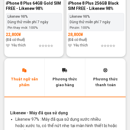
iPhone 8 Plus 64GB Gold SIM
iPhone 8 Plus 256GB Black
FREE - Likenew 98%
SIM FREE - Likenew 98%
Likenew 98%
Likenew 98%
Dùng thử miễn phí 7 ngày
Dùng thử miễn phí 7 ngày
Pin thay mới:
100%
Pinzin:
100%
22,800
¥
28,800
¥
(Đã có thuế)
(Đã có thuế)
Yêu thích
Yêu thích
Thuật ngữ sản
Phương thức
Phương thức
phẩm
giao hàng
thanh toán
Các thuật ngữ sản phẩm Likenew - Brandnew
Likenew
- Máy đã qua sử dụng
Likenew 97% : Máy đã qua sử dụng xước nhiều
hoặc xước to, có thể nứt nhẹ tại màn hình thiết bị hoặc