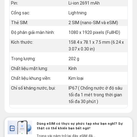
Pin:
Li-ion 2691 mAh
Cổng sạc:
Lightning
Thẻ SIM:
2 SIM (nano‑SIM và eSIM)
Độ phân giải màn hình:
1080 x 1920 pixels (FullHD)
Kích thước:
158.4 x 78.1 x 7.5 mm (6.24 x
3.07 x 0.30 in)
Trọng lượng:
202 g
Chất liệu mặt lưng:
Kính
Chất liệu khung viền:
Kim loại
Chỉ số kháng nước, bụi:
IP67 ( Chống nước ở độ sâu
tối đa 1 mét trong thời gian
tối đa 30 phút )
Dùng eSIM có thực sự phức tạp như bạn nghĩ? Sự
thật có thể khiến bạn bất ngờ!
Trong vài năm trở lại đây, eSIM đã...