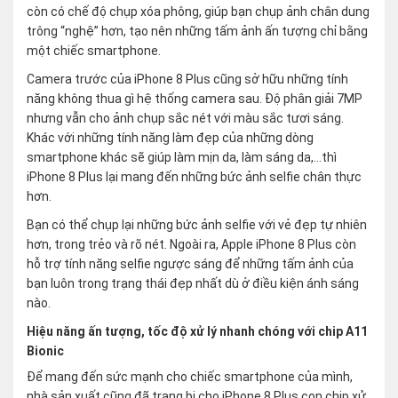
còn có chế độ chụp xóa phông, giúp bạn chụp ảnh chân dung
trông “nghệ” hơn, tạo nên những tấm ảnh ấn tượng chỉ bằng
một chiếc smartphone.
Camera trước của iPhone 8 Plus cũng sở hữu những tính
năng không thua gì hệ thống camera sau. Độ phân giải 7MP
nhưng vẫn cho ảnh chụp sắc nét với màu sắc tươi sáng.
Khác với những tính năng làm đẹp của những dòng
smartphone khác sẽ giúp làm mịn da, làm sáng da,…thì
iPhone 8 Plus lại mang đến những bức ảnh selfie chân thực
hơn.
Bạn có thể chụp lại những bức ảnh selfie với vẻ đẹp tự nhiên
hơn, trong trẻo và rõ nét. Ngoài ra, Apple iPhone 8 Plus còn
hỗ trợ tính năng selfie ngược sáng để những tấm ảnh của
bạn luôn trong trạng thái đẹp nhất dù ở điều kiện ánh sáng
nào.
Hiệu năng ấn tượng, tốc độ xử lý nhanh chóng với chip A11
Bionic
Để mang đến sức mạnh cho chiếc smartphone của mình,
nhà sản xuất cũng đã trang bị cho iPhone 8 Plus con chip xử