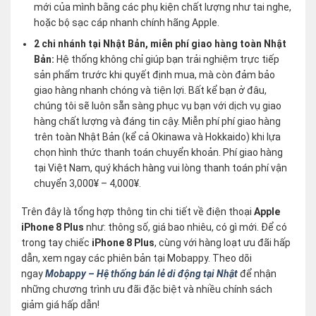
mới của mình bằng các phụ kiện chất lượng như tai nghe,
hoặc bộ sạc cáp nhanh chính hãng Apple.
2 chi nhánh tại Nhật Bản, miễn phí giao hàng toàn Nhật
Bản:
Hệ thống không chỉ giúp bạn trải nghiệm trực tiếp
sản phẩm trước khi quyết định mua, mà còn đảm bảo
giao hàng nhanh chóng và tiện lợi. Bất kể bạn ở đâu,
chúng tôi sẽ luôn sẵn sàng phục vụ bạn với dịch vụ giao
hàng chất lượng và đáng tin cậy. Miễn phí phí giao hàng
trên toàn Nhật Bản (kể cả Okinawa và Hokkaido) khi lựa
chọn hình thức thanh toán chuyển khoản. Phí giao hàng
tại Việt Nam, quý khách hàng vui lòng thanh toán phí vận
chuyển 3,000¥ – 4,000¥.
Trên đây là tổng hợp thông tin chi tiết về điện thoại
Apple
iPhone 8 Plus
như: thông số, giá bao nhiêu, có gì mới. Để có
trong tay chiếc
iPhone 8 Plus
, cùng với hàng loạt ưu đãi hấp
dẫn, xem ngay các phiên bản tại Mobappy. Theo dõi
ngay
Mobappy – Hệ thống bán lẻ di động tại Nhật
để nhận
những chương trình ưu đãi đặc biệt và nhiều chính sách
giảm giá hấp dẫn!