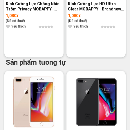
Kính Cường Lực Chống Nhìn
Kính Cường Lực HD Ultra
Trộm Privacy MOBAPPY -
Clear MOBAPPY - Brandnew
Brandnew 100%
100%
1,080
¥
1,080
¥
(Đã có thuế)
(Đã có thuế)
Yêu thích
Yêu thích
Sản phẩm tương tự