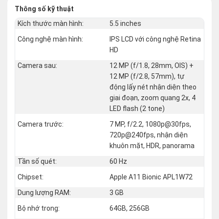
Thông số kỹ thuật
Kích thước màn hình:
5.5 inches
Công nghệ màn hình:
IPS LCD với công nghệ Retina
HD
Camera sau:
12 MP (f/1.8, 28mm, OIS) +
12 MP (f/2.8, 57mm), tự
động lấy nét nhận diện theo
giai đoạn, zoom quang 2x, 4
LED flash (2 tone)
Camera trước:
7 MP, f/2.2, 1080p@30fps,
720p@240fps, nhận diện
khuôn mặt, HDR, panorama
Tần số quét:
60 Hz
Chipset:
Apple A11 Bionic APL1W72
Dung lượng RAM:
3 GB
Bộ nhớ trong:
64GB, 256GB