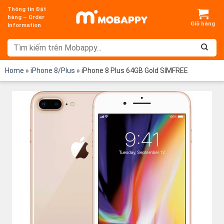
Chuyển
Thông tin Đặt
đến
hàng – Order
Information
nội
dung
Home
»
iPhone 8/Plus
»
iPhone 8 Plus 64GB Gold SIMFREE