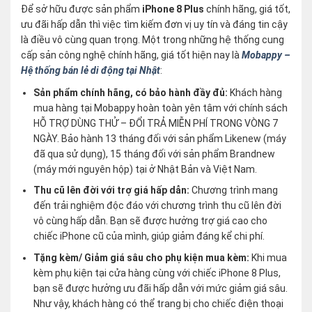
Để sở hữu được sản phẩm
iPhone 8 Plus
chính hãng, giá tốt,
ưu đãi hấp dẫn thì việc tìm kiếm đơn vị uy tín và đáng tin cậy
là điều vô cùng quan trọng. Một trong những hệ thống cung
cấp sản công nghệ chính hãng, giá tốt hiện nay là
Mobappy –
Hệ thống bán lẻ di động tại Nhật
:
Sản phẩm chính hãng, có bảo hành đầy đủ:
Khách hàng
mua hàng tại Mobappy hoàn toàn yên tâm với chính sách
HỖ TRỢ DÙNG THỬ – ĐỔI TRẢ MIỄN PHÍ TRONG VÒNG 7
NGÀY. Bảo hành 13 tháng đối với sản phẩm Likenew (máy
đã qua sử dụng), 15 tháng đối với sản phẩm Brandnew
(máy mới nguyên hộp) tại ở Nhật Bản và Việt Nam.
Thu cũ lên đời với trợ giá hấp dẫn:
Chương trình mang
đến trải nghiệm độc đáo với chương trình thu cũ lên đời
vô cùng hấp dẫn. Bạn sẽ được hưởng trợ giá cao cho
chiếc iPhone cũ của mình, giúp giảm đáng kể chi phí.
Tặng kèm/ Giảm giá sâu cho phụ kiện mua kèm:
Khi mua
kèm phụ kiện tại cửa hàng cùng với chiếc iPhone 8 Plus,
bạn sẽ được hưởng ưu đãi hấp dẫn với mức giảm giá sâu.
Như vậy, khách hàng có thể trang bị cho chiếc điện thoại