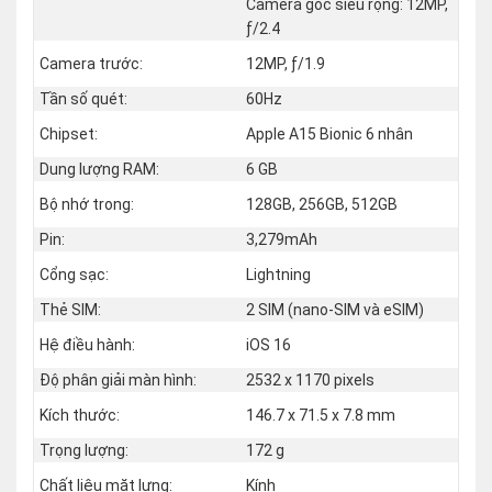
Camera góc siêu rộng: 12MP,
ƒ/2.4
Camera trước:
12MP, ƒ/1.9
Tần số quét:
60Hz
Chipset:
Apple A15 Bionic 6 nhân
Dung lượng RAM:
6 GB
Bộ nhớ trong:
128GB, 256GB, 512GB
Pin:
3,279mAh
Cổng sạc:
Lightning
Thẻ SIM:
2 SIM (nano‑SIM và eSIM)
Hệ điều hành:
iOS 16
Độ phân giải màn hình:
2532 x 1170 pixels
Kích thước:
146.7 x 71.5 x 7.8 mm
Trọng lượng:
172 g
Chất liệu mặt lưng:
Kính