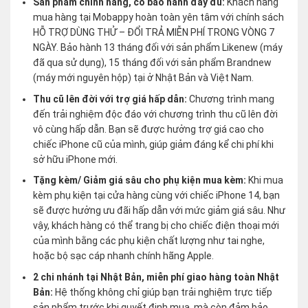
Sản phẩm chính hãng, có bảo hành đầy đủ:
Khách hàng
mua hàng tại Mobappy hoàn toàn yên tâm với chính sách
HỖ TRỢ DÙNG THỬ – ĐỔI TRẢ MIỄN PHÍ TRONG VÒNG 7
NGÀY. Bảo hành 13 tháng đối với sản phẩm Likenew (máy
đã qua sử dụng), 15 tháng đối với sản phẩm Brandnew
(máy mới nguyên hộp) tại ở Nhật Bản và Việt Nam.
Thu cũ lên đời với trợ giá hấp dẫn:
Chương trình mang
đến trải nghiệm độc đáo với chương trình thu cũ lên đời
vô cùng hấp dẫn. Bạn sẽ được hưởng trợ giá cao cho
chiếc iPhone cũ của mình, giúp giảm đáng kể chi phí khi
sở hữu iPhone mới.
Tặng kèm/ Giảm giá sâu cho phụ kiện mua kèm:
Khi mua
kèm phụ kiện tại cửa hàng cùng với chiếc iPhone 14, bạn
sẽ được hưởng ưu đãi hấp dẫn với mức giảm giá sâu. Như
vậy, khách hàng có thể trang bị cho chiếc điện thoại mới
của mình bằng các phụ kiện chất lượng như tai nghe,
hoặc bộ sạc cáp nhanh chính hãng Apple.
2 chi nhánh tại Nhật Bản, miễn phí giao hàng toàn Nhật
Bản:
Hệ thống không chỉ giúp bạn trải nghiệm trực tiếp
sản phẩm trước khi quyết định mua, mà còn đảm bảo