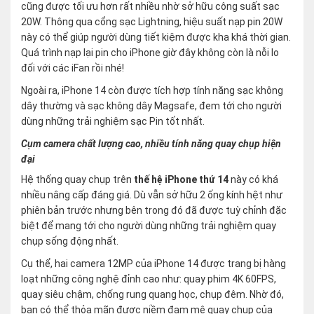
cũng được tối ưu hơn rất nhiều nhờ sở hữu công suất sạc
20W. Thông qua cổng sạc Lightning, hiệu suất nạp pin 20W
này có thể giúp người dùng tiết kiệm được kha khá thời gian.
Quá trình nạp lại pin cho iPhone giờ đây không còn là nỗi lo
đối với các iFan rồi nhé!
Ngoài ra, iPhone 14 còn được tích hợp tính năng sạc không
dây thường và sạc không dây Magsafe, đem tới cho người
dùng những trải nghiệm sạc Pin tốt nhất.
Cụm camera chất lượng cao, nhiều tính năng quay chụp hiện
đại
Hệ thống quay chụp trên
thế hệ iPhone thứ 14
này có khá
nhiều nâng cấp đáng giá. Dù vẫn sở hữu 2 ống kính hệt như
phiên bản trước nhưng bên trong đó đã được tuỳ chỉnh đặc
biệt để mang tới cho người dùng những trải nghiệm quay
chụp sống động nhất.
Cụ thể, hai camera 12MP của iPhone 14 được trang bị hàng
loạt những công nghệ đỉnh cao như: quay phim 4K 60FPS,
quay siêu chậm, chống rung quang học, chụp đêm. Nhờ đó,
bạn có thể thỏa mãn được niềm đam mê quay chụp của