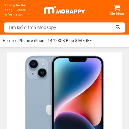
Chuyển
Thông tin Đặt
đến
hàng – Order
Information
nội
dung
Home
»
iPhone
»
iPhone 14 128GB Blue SIM FREE