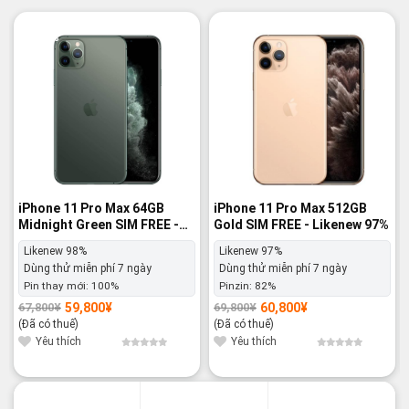
-12%
-13%
iPhone 11 Pro Max 64GB
iPhone 11 Pro Max 512GB
Midnight Green SIM FREE -
Gold SIM FREE - Likenew 97%
Likenew 98%
Likenew 98%
Likenew 97%
Dùng thử miễn phí 7 ngày
Dùng thử miễn phí 7 ngày
Pin thay mới:
100%
Pinzin:
82%
59,800
¥
60,800
¥
67,800
¥
69,800
¥
Giá
Giá
Giá
Giá
gốc
hiện
gốc
hiện
(Đã có thuế)
(Đã có thuế)
là:
tại
là:
tại
67,800¥.
là:
69,800¥.
là:
Yêu thích
Yêu thích
59,800¥.
60,800¥.