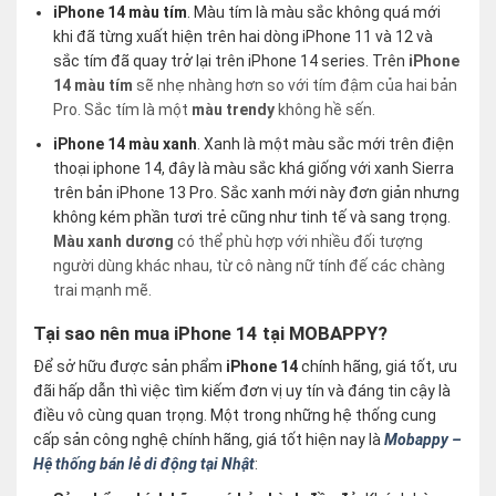
iPhone 14 màu tím
. Màu tím là màu sắc không quá mới
khi đã từng xuất hiện trên hai dòng iPhone 11 và 12 và
sắc tím đã quay trở lại trên iPhone 14 series. Trên
iPhone
14 màu tím
sẽ nhẹ nhàng hơn so với tím đậm của hai bản
Pro. Sắc tím là một
màu trendy
không hề sến.
iPhone 14 màu xanh
. Xanh là một màu sắc mới trên điện
thoại iphone 14, đây là màu sắc khá giống với xanh Sierra
trên bản iPhone 13 Pro. Sắc xanh mới này đơn giản nhưng
không kém phần tươi trẻ cũng như tinh tế và sang trọng.
Màu xanh dương
có thể phù hợp với nhiều đối tượng
người dùng khác nhau, từ cô nàng nữ tính đế các chàng
trai mạnh mẽ.
Tại sao nên mua iPhone 14 tại MOBAPPY?
Để sở hữu được sản phẩm
iPhone 14
chính hãng, giá tốt, ưu
đãi hấp dẫn thì việc tìm kiếm đơn vị uy tín và đáng tin cậy là
điều vô cùng quan trọng. Một trong những hệ thống cung
cấp sản công nghệ chính hãng, giá tốt hiện nay là
Mobappy –
Hệ thống bán lẻ di động tại Nhật
: