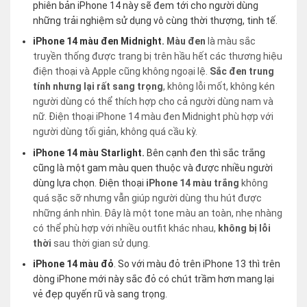
phiên bản iPhone 14 này sẽ đem tới cho người dùng
những trải nghiệm sử dụng vô cùng thời thượng, tinh tế.
iPhone 14 màu đen Midnight.
Màu đen
là màu sắc
truyền thống được trang bị trên hầu hết các thương hiệu
điện thoại và Apple cũng không ngoại lệ.
Sắc đen trung
tính nhưng lại rất sang trọng
, không lỗi mốt, không kén
người dùng có thể thích hợp cho cả người dùng nam và
nữ. Điện thoại iPhone 14 màu đen Midnight phù hợp với
người dùng tối giản, không quá cầu kỳ.
iPhone 14 màu Starlight.
Bên cạnh đen thì sắc trắng
cũng là một gam màu quen thuộc và được nhiều người
dùng lựa chọn. Điện thoại
iPhone 14 màu trắng
không
quá sặc sỡ nhưng vẫn giúp người dùng thu hút được
những ánh nhìn. Đây là một tone màu an toàn, nhẹ nhàng
có thể phù hợp với nhiều outfit khác nhau,
không bị lỗi
thời
sau thời gian sử dụng.
iPhone 14 màu đỏ
. So với màu đỏ trên iPhone 13 thì trên
dòng iPhone mới này sắc đỏ có chút trầm hơn mang lại
vẻ đẹp quyến rũ và sang trọng.