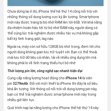
Chưa dừng lại ở đó, iPhone thế hệ thứ 14 cũng nổi trội với
những thông số dung lượng cực kỳ ấn tượng. Smartphone
mới này được trang bị bộ nhớ RAM lên tới 6GB. Với khả năng
đa nhiệm hoàn hảo tới từ bộ nhớ RAM này, người dùng có
thể cùng lúc trải nghiệm được nhiều tác vụ mà không gặp
bất kỳ tình trạng giật, lag nào.
Ngoài ra, máy còn sở hữu 128GB bộ nhớ trong, đem tới cho
người dùng không gian lưu trữ tuyệt vời. Bạn có thể thoải
mái lưu trữ dữ liệu cá nhân, tải về nhiều ứng dụng lớn mà
không phải lo về tình trạng thiếu hụt bộ nhớ.
Thời lượng pin lớn, công nghệ sạc nhanh hiện đại
Cung cấp năng lượng hoạt động cho
iPhone 14
là viên
pin
3279mAh
. Đối với một thiết bị iPhone thì đây là số liệu
khá ấn tượng. Với thông số nổi trội về dung lượng pin này,
bạn có thể trải nghiệm được smartphone mới này trong
nhiều giờ liên tục.
Quá trình nạp lại năng lượng cho iPhone thế hệ thứ 14 này