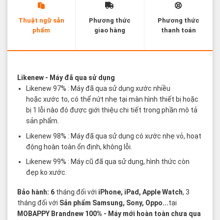
Thuật ngữ sản
Phương thức
Phương thức
phẩm
giao hàng
thanh toán
Các thuật ngữ sản phẩm Likenew - Brandnew
Likenew
- Máy đã qua sử dụng
Likenew 97% : Máy đã qua sử dụng xước nhiều
hoặc xước to, có thể nứt nhẹ tại màn hình thiết bị hoặc
bị 1 lỗi nào đó được giới thiệu chi tiết trong phần mô tả
sản phẩm.
Likenew 98% : Máy đã qua sử dụng có xước nhẹ vỏ, hoạt
động hoàn toàn ổn định, không lỗi.
Likenew 99% : Máy cũ đã qua sử dụng, hình thức còn
đẹp ko xước.
Bảo hành: 6
tháng đối với
iPhone, iPad, Apple Watch
, 3
tháng đối với
Sản phẩm Samsung, Sony, Oppo...
tại
MOBAPPY
Brandnew 100%
- Máy mới hoàn toàn chưa qua