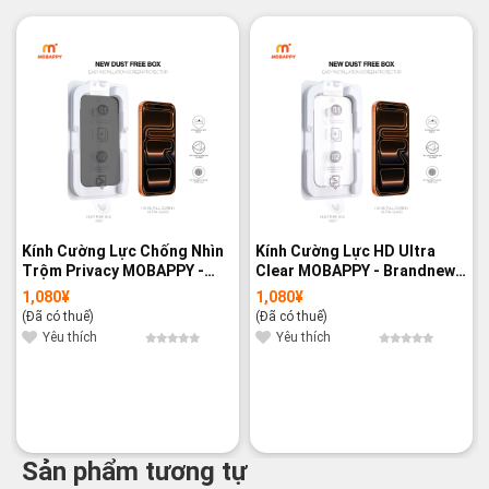
Kính Cường Lực Chống Nhìn
Kính Cường Lực HD Ultra
Trộm Privacy MOBAPPY -
Clear MOBAPPY - Brandnew
Brandnew 100%
100%
1,080
¥
1,080
¥
(Đã có thuế)
(Đã có thuế)
Yêu thích
Yêu thích
Sản phẩm tương tự