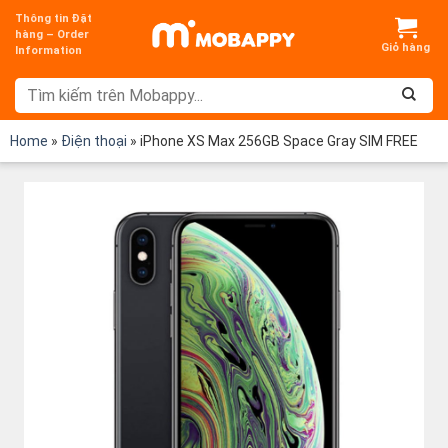
Chuyển
Thông tin Đặt
đến
hàng – Order
Information
nội
dung
Home
»
Điện thoại
»
iPhone XS Max 256GB Space Gray SIM FREE