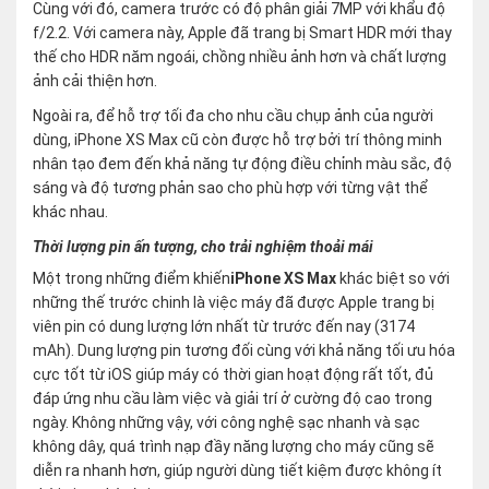
Cùng với đó, camera trước có độ phân giải 7MP với khẩu độ
f/2.2. Với camera này, Apple đã trang bị Smart HDR mới thay
thế cho HDR năm ngoái, chồng nhiều ảnh hơn và chất lượng
ảnh cải thiện hơn.
Ngoài ra, để hỗ trợ tối đa cho nhu cầu chụp ảnh của người
dùng, iPhone XS Max cũ còn được hỗ trợ bởi trí thông minh
nhân tạo đem đến khả năng tự động điều chỉnh màu sắc, độ
sáng và độ tương phản sao cho phù hợp với từng vật thể
khác nhau.
Thời lượng pin ấn tượng, cho trải nghiệm thoải mái
Một trong những điểm khiến
iPhone XS Max
khác biệt so với
những thế trước chinh là việc máy đã được Apple trang bị
viên pin có dung lượng lớn nhất từ trước đến nay (3174
mAh). Dung lượng pin tương đối cùng với khả năng tối ưu hóa
cực tốt từ iOS giúp máy có thời gian hoạt động rất tốt, đủ
đáp ứng nhu cầu làm việc và giải trí ở cường độ cao trong
ngày. Không những vậy, với công nghệ sạc nhanh và sạc
không dây, quá trình nạp đầy năng lượng cho máy cũng sẽ
diễn ra nhanh hơn, giúp người dùng tiết kiệm được không ít