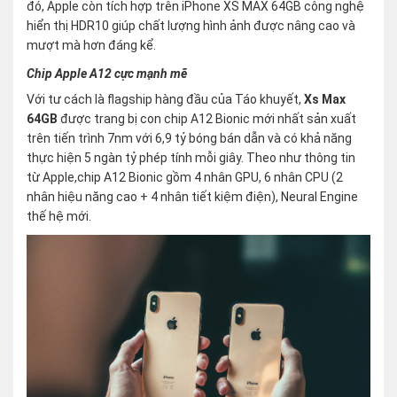
đó, Apple còn tích hợp trên iPhone XS MAX 64GB công nghệ
hiển thị HDR10 giúp chất lượng hình ảnh được nâng cao và
mượt mà hơn đáng kể.
Chip Apple A12 cực mạnh mẽ
Với tư cách là flagship hàng đầu của Táo khuyết,
Xs Max
64GB
được trang bị con chip A12 Bionic mới nhất sản xuất
trên tiến trình 7nm với 6,9 tỷ bóng bán dẫn và có khả năng
thực hiện 5 ngàn tỷ phép tính mỗi giây. Theo như thông tin
từ Apple,chip A12 Bionic gồm 4 nhân GPU, 6 nhân CPU (2
nhân hiệu năng cao + 4 nhân tiết kiệm điện), Neural Engine
thế hệ mới.