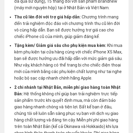
đã qua sử dụng), 15 tháng đối với sản phẩm Brandnew
(máy mới nguyên hộp) tại ở Nhật Bản và Việt Nam.
Thu cũ lên đời với trợ giá hấp dẫn:
Chương trình mang
đến trải nghiệm độc đáo với chương trình thu cũ lên đời
vô cùng hấp dẫn. Bạn sẽ được hưởng trợ giá cao cho
chiếc iPhone cũ của mình, giúp giảm đáng kể.
Tặng kèm/ Giảm giá sâu cho phụ kiện mua kèm:
Khi mua
kèm phụ kiện tại cửa hàng cùng với chiếc iPhone XS Max,
bạn sẽ được hưởng ưu đãi hấp dẫn với mức giảm giá sâu.
Như vậy, khách hàng có thể trang bị cho chiếc điện thoại
mới của mình bằng các phụ kiện chất lượng như tai nghe
hoặc bộ sạc cáp nhanh chính hãng Apple.
2 chi nhánh tại Nhật Bản, miễn phí giao hàng toàn Nhật
Bản:
Hệ thống không chỉ giúp bạn trải nghiệm trực tiếp
sản phẩm trước khi quyết định mua, mà còn đảm bảo
giao hàng nhanh chóng và tiện lợi. Bất kể bạn ở đâu,
chúng tôi sẽ luôn sẵn sàng phục vụ bạn với dịch vụ giao
hàng chất lượng và đáng tin cậy. Miễn phí phí giao hàng
trên toàn Nhật Bản (kể cả Okinawa và Hokkaido) khi lựa
chọn hình thức thanh toán chuyển khoản. Phí giao hàng