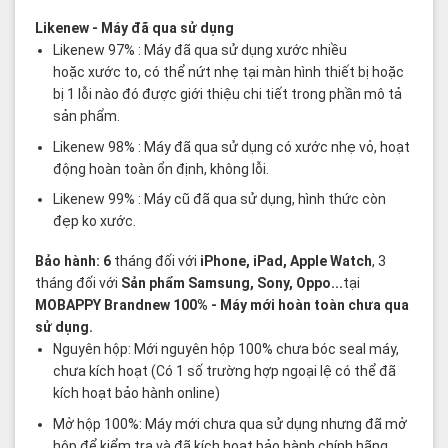
Likenew
- Máy đã qua sử dụng
Likenew 97% : Máy đã qua sử dụng xước nhiều
hoặc xước to, có thể nứt nhẹ tại màn hình thiết bị hoặc
bị 1 lỗi nào đó được giới thiệu chi tiết trong phần mô tả
sản phẩm.
Likenew 98% : Máy đã qua sử dụng có xước nhẹ vỏ, hoạt
động hoàn toàn ổn định, không lỗi.
Likenew 99% : Máy cũ đã qua sử dụng, hình thức còn
đẹp ko xước.
Bảo hành: 6
tháng đối với
iPhone, iPad, Apple Watch
, 3
tháng đối với
Sản phẩm Samsung, Sony, Oppo...
tại
MOBAPPY
Brandnew 100%
- Máy mới hoàn toàn chưa qua
sử dụng.
Nguyên hộp: Mới nguyên hộp 100% chưa bóc seal máy,
chưa kích hoạt (Có 1 số trường hợp ngoại lệ có thể đã
kích hoạt bảo hành online)
Mở hộp 100%: Máy mới chưa qua sử dụng nhưng đã mở
hộp để kiểm tra và đã kích hoạt bảo hành chính hãng.