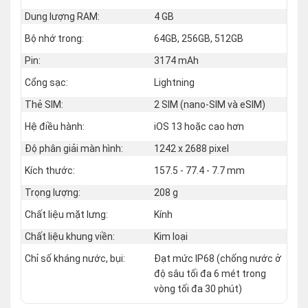
Dung lượng RAM:
4 GB
Bộ nhớ trong:
64GB, 256GB, 512GB
Pin:
3174 mAh
Cổng sạc:
Lightning
Thẻ SIM:
2 SIM (nano‑SIM và eSIM)
Hệ điều hành:
iOS 13 hoặc cao hơn
Độ phân giải màn hình:
1242 x 2688 pixel
Kích thước:
157.5 - 77.4 - 7.7 mm
Trọng lượng:
208 g
Chất liệu mặt lưng:
Kính
Chất liệu khung viền:
Kim loại
Chỉ số kháng nước, bụi:
Đạt mức IP68 (chống nước ở
độ sâu tối đa 6 mét trong
vòng tối đa 30 phút)