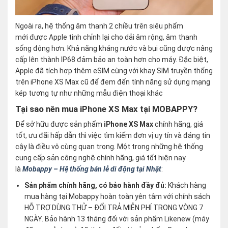
Ngoài ra, hệ thống âm thanh 2 chiều trên siêu phẩm
mới được Apple tinh chỉnh lại cho dải âm rộng, âm thanh
sống động hơn. Khả năng kháng nước và bụi cũng được nâng
cấp lên thành IP68 đảm bảo an toàn hơn cho máy. Đặc biệt,
Apple đã tích hợp thêm eSIM cùng với khay SIM truyền thống
trên iPhone XS Max cũ để đem đến tính năng sử dụng mạng
kép tương tự như những mẫu điện thoại khác
Tại sao nên mua iPhone XS Max tại MOBAPPY?
Để sở hữu được sản phẩm
iPhone XS Max
chính hãng, giá
tốt, ưu đãi hấp dẫn thì việc tìm kiếm đơn vị uy tín và đáng tin
cậy là điều vô cùng quan trọng. Một trong những hệ thống
cung cấp sản công nghệ chính hãng, giá tốt hiện nay
là
Mobappy – Hệ thống bán lẻ di động tại Nhật
:
Sản phẩm chính hãng, có bảo hành đầy đủ:
Khách hàng
mua hàng tại Mobappy hoàn toàn yên tâm với chính sách
HỖ TRỢ DÙNG THỬ – ĐỔI TRẢ MIỄN PHÍ TRONG VÒNG 7
NGÀY. Bảo hành 13 tháng đối với sản phẩm Likenew (máy