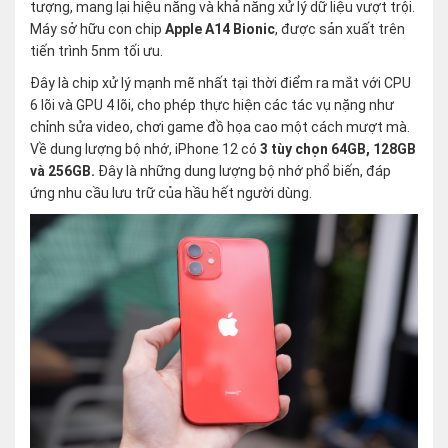
tượng, mang lại hiệu năng và khả năng xử lý dữ liệu vượt trội.
Máy sở hữu con chip
Apple A14 Bionic
, được sản xuất trên
tiến trình 5nm tối ưu.
Đây là chip xử lý mạnh mẽ nhất tại thời điểm ra mắt với CPU
6 lõi và GPU 4 lõi, cho phép thực hiện các tác vụ nặng như
chỉnh sửa video, chơi game đồ họa cao một cách mượt mà.
Về dung lượng bộ nhớ, iPhone 12 có
3 tùy chọn 64GB, 128GB
và 256GB.
Đây là những dung lượng bộ nhớ phổ biến, đáp
ứng nhu cầu lưu trữ của hầu hết người dùng.