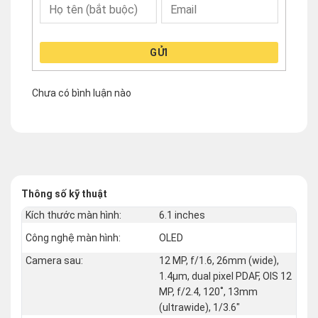
GỬI
Chưa có bình luận nào
Thông số kỹ thuật
Kích thước màn hình:
6.1 inches
Công nghệ màn hình:
OLED
Camera sau:
12 MP, f/1.6, 26mm (wide),
1.4µm, dual pixel PDAF, OIS 12
MP, f/2.4, 120˚, 13mm
(ultrawide), 1/3.6"