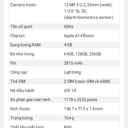
Camera trước:
12 MP, f/2.2, 23mm (wide),
1/3.6" SL 3D,
(depth/biometrics sensor)
Tần số quét:
60Hz
Chipset:
Apple A14 Bionic
Dung lượng RAM:
4 GB
Bộ nhớ trong:
64GB, 128GB, 256GB
Pin:
2815 mAh
Cổng sạc:
Lightning
Thẻ SIM:
2 SIM (nano‑SIM và eSIM)
Hệ điều hành:
iOS 14
Độ phân giải màn hình:
1170 x 2532 pixels
Kích thước:
146.7 x 71.5 x 7.4 mm
Trọng lượng:
164 g
Chất liệu mặt lưng:
Kính