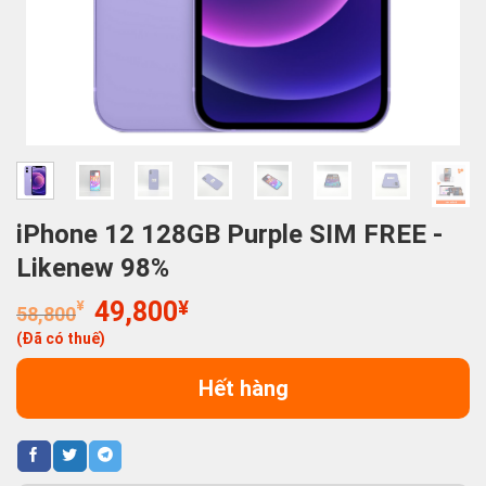
iPhone 12 128GB Purple SIM FREE -
Likenew 98%
Giá
Giá
¥
49,800
¥
58,800
gốc
hiện
(Đã có thuế)
là:
tại
58,800¥.
là:
Hết hàng
49,800¥.