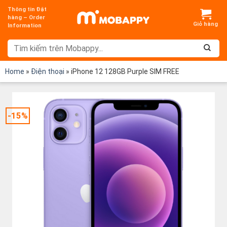
Chuyển
Thông tin Đặt
đến
hàng – Order
Information
nội
dung
Home
»
Điện thoại
»
iPhone 12 128GB Purple SIM FREE
-15%