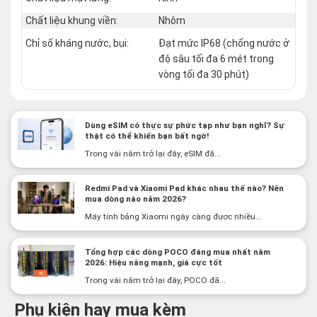
Chất liệu khung viền:
Nhôm
Chỉ số kháng nước, bụi:
Đạt mức IP68 (chống nước ở
độ sâu tối đa 6 mét trong
vòng tối đa 30 phút)
Dùng eSIM có thực sự phức tạp như bạn nghĩ? Sự
thật có thể khiến bạn bất ngờ!
Trong vài năm trở lại đây, eSIM đã...
Redmi Pad và Xiaomi Pad khác nhau thế nào? Nên
mua dòng nào năm 2026?
Máy tính bảng Xiaomi ngày càng được nhiều...
Tổng hợp các dòng POCO đáng mua nhất năm
2026: Hiệu năng mạnh, giá cực tốt
Trong vài năm trở lại đây, POCO đã...
Phụ kiện hay mua kèm