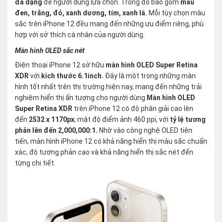
đa dạng
để người dùng lựa chọn. Trong đó bao gồm
màu
đen, trắng, đỏ, xanh dương, tím, xanh lá.
Mỗi tùy chọn màu
sắc trên iPhone 12 đều mang đến những ưu điểm riêng, phù
hợp với sở thích cá nhân của người dùng.
Màn hình OLED sắc nét
Điện thoại iPhone 12 sở hữu
màn hình OLED Super Retina
XDR
với
kích thước 6.1inch.
Đây là một trong những màn
hình tốt nhất trên thị trường hiện nay, mang đến những trải
nghiệm hiển thị ấn tượng cho người dùng.
Màn hình OLED
Super Retina XDR
trên iPhone 12 có độ phân giải cao lên
đến
2532 x 1170px
, mật độ điểm ảnh 460 ppi, với
tỷ lệ tương
phản lên đến 2,000,000:1.
Nhờ vào công nghệ OLED tiên
tiến, màn hình iPhone 12 có khả năng hiển thị màu sắc chuẩn
xác, độ tương phản cao và khả năng hiển thị sắc nét đến
từng chi tiết.