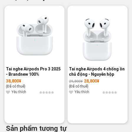
-3%
Tai nghe Airpods Pro 3 2025
Tai nghe Airpods 4 chống ồn
- Brandnew 100%
chủ động - Nguyên hộp
38,800
¥
28,800
¥
29,800
¥
Giá
Giá
gốc
hiện
(Đã có thuế)
(Đã có thuế)
là:
tại
29,800¥.
là:
Yêu thích
Yêu thích
28,800¥.
Sản phẩm tương tự