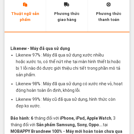
Thuật ngữ sản
Phương thức
Phương thức
phẩm
giao hàng
thanh toán
Các thuật ngữ sản phẩm Likenew - Brandnew
Likenew
- Máy đã qua sử dụng
Likenew 97% : Máy đã qua sử dụng xước nhiều
hoặc xước to, có thể nứt nhẹ tại màn hình thiết bị hoặc
bị 1 lỗi nào đó được giới thiệu chi tiết trong phần mô tả
sản phẩm.
Likenew 98% : Máy đã qua sử dụng có xước nhẹ vỏ, hoạt
động hoàn toàn ổn định, không lỗi.
Likenew 99% : Máy cũ đã qua sử dụng, hình thức còn
đẹp ko xước.
Bảo hành: 6
tháng đối với
iPhone, iPad, Apple Watch
, 3
tháng đối với
Sản phẩm Samsung, Sony, Oppo...
tại
MOBAPPY
Brandnew 100%
- Máy mới hoàn toàn chưa qua