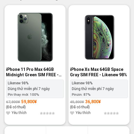
-12%
-20%
iPhone 11 Pro Max 64GB
iPhone Xs Max 64GB Space
Midnight Green SIM FREE -
Gray SIM FREE - Likenew 98%
Likenew 98%
Likenew 98%
Likenew 98%
Dùng thử miễn phí 7 ngày
Dùng thử miễn phí 7 ngày
Pin thay mới:
100%
Pinzin:
87%
59,800
¥
36,800
¥
67,800
¥
45,800
¥
Giá
Giá
Giá
Giá
gốc
hiện
gốc
hiện
(Đã có thuế)
(Đã có thuế)
là:
tại
là:
tại
67,800¥.
là:
45,800¥.
là:
Yêu thích
Yêu thích
59,800¥.
36,800¥.