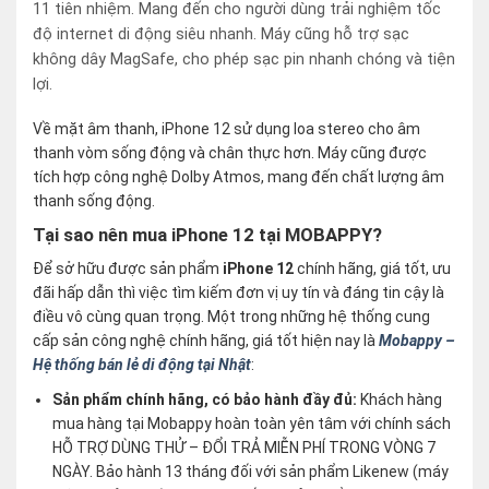
11 tiên nhiệm. Mang đến cho người dùng trải nghiệm tốc
độ internet di động siêu nhanh. Máy cũng hỗ trợ sạc
không dây MagSafe, cho phép sạc pin nhanh chóng và tiện
lợi.
Về mặt âm thanh, iPhone 12 sử dụng loa stereo cho âm
thanh vòm sống động và chân thực hơn. Máy cũng được
tích hợp công nghệ Dolby Atmos, mang đến chất lượng âm
thanh sống động.
Tại sao nên mua iPhone 12 tại MOBAPPY?
Để sở hữu được sản phẩm
iPhone 12
chính hãng, giá tốt, ưu
đãi hấp dẫn thì việc tìm kiếm đơn vị uy tín và đáng tin cậy là
điều vô cùng quan trọng. Một trong những hệ thống cung
cấp sản công nghệ chính hãng, giá tốt hiện nay là
Mobappy –
Hệ thống bán lẻ di động tại Nhật
:
Sản phẩm chính hãng, có bảo hành đầy đủ:
Khách hàng
mua hàng tại Mobappy hoàn toàn yên tâm với chính sách
HỖ TRỢ DÙNG THỬ – ĐỔI TRẢ MIỄN PHÍ TRONG VÒNG 7
NGÀY. Bảo hành 13 tháng đối với sản phẩm Likenew (máy